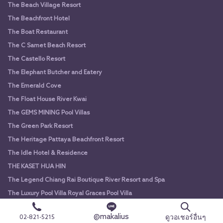
The Beach Village Resort
The Beachfront Hotel
The Boat Restaurant
The C Samet Beach Resort
The Castello Resort
The Elephant Butcher and Eatery
The Emerald Cove
The Float House River Kwai
The GEMS MINING Pool Villas
The Green Park Resort
The Heritage Pattaya Beachfront Resort
The Idle Hotel & Residence
THE KASET HUA HIN
The Legend Chiang Rai Boutique River Resort and Spa
The Luxury Pool Villa Royal Graces Pool Villa
The Mak
@makalius
ดูวอเชอร์อื่นๆ
02-821-5215
The Mangrove by Blu Monkey