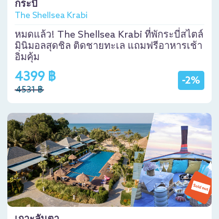
กระบี่
The Shellsea Krabi
หมดแล้ว! The Shellsea Krabi ที่พักระบี่สไตล์
มินิมอลสุดชิล ติดชายทะเล แถมฟรีอาหารเช้า
อิ่มคุ้ม
4399 ฿
-2%
4531 ฿