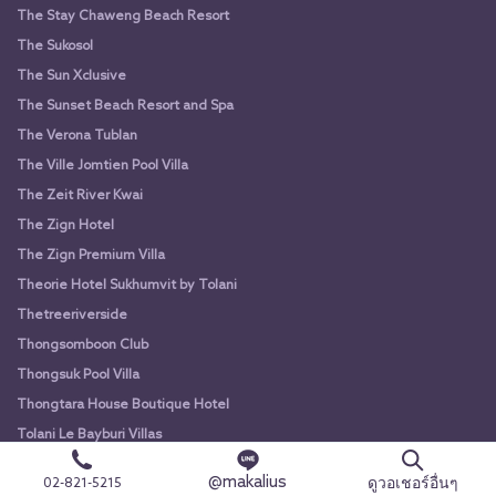
The Stay Chaweng Beach Resort
The Sukosol
The Sun Xclusive
The Sunset Beach Resort and Spa
The Verona Tublan
The Ville Jomtien Pool Villa
The Zeit River Kwai
The Zign Hotel
The Zign Premium Villa
Theorie Hotel Sukhumvit by Tolani
Thetreeriverside
Thongsomboon Club
Thongsuk Pool Villa
Thongtara House Boutique Hotel
Tolani Le Bayburi Villas
Tolani Resort Kui Buri
@makalius
ดูวอเชอร์อื่นๆ
02-821-5215
Tomang O Vintage Resort