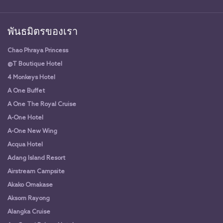
พันธมิตรของเรา
Chao Phraya Princess
@T Boutique Hotel
4 Monkeys Hotel
A One Buffet
A One The Royal Cruise
A-One Hotel
A-One New Wing
Acqua Hotel
Adang Island Resort
Airstream Campsite
Akako Omakase
Aksorn Rayong
Alangka Cruise