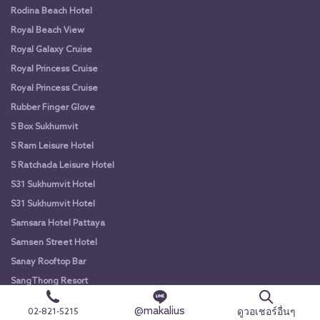
Rodina Beach Hotel
Royal Beach View
Royal Galaxy Cruise
Royal Princess Cruise
Royal Princess Cruise
Rubber Finger Glove
S Box Sukhumvit
S Ram Leisure Hotel
S Ratchada Leisure Hotel
S31 Sukhumvit Hotel
S31 Sukhumvit Hotel
Samsara Hotel Pattaya
Samsen Street Hotel
Sanay Rooftop Bar
SangThong Resort
Sawaddi Patong Resort & Spa by Tolani
@makalius
ดูวอเชอร์อื่นๆ
02-821-5215