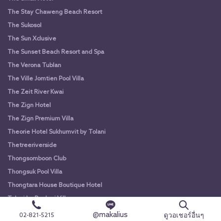
The Stay Chaweng Beach Resort
The Sukosol
The Sun Xclusive
The Sunset Beach Resort and Spa
The Verona Tublan
The Ville Jomtien Pool Villa
The Zeit River Kwai
The Zign Hotel
The Zign Premium Villa
Theorie Hotel Sukhumvit by Tolani
Thetreeriverside
Thongsomboon Club
Thongsuk Pool Villa
Thongtara House Boutique Hotel
Tolani Le Bayburi Villas
Tolani Resort Kui Buri
@makalius
ดูวอเชอร์อื่นๆ
02-821-5215