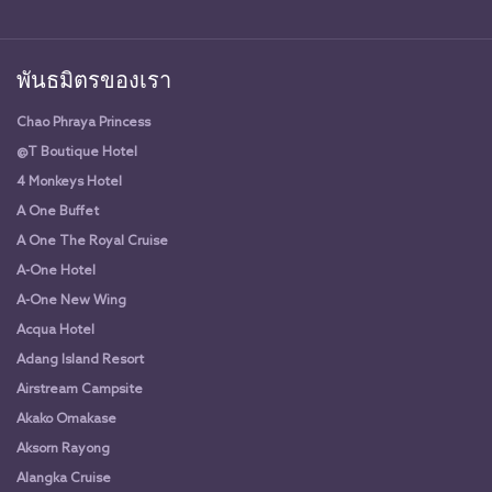
พันธมิตรของเรา
Chao Phraya Princess
@T Boutique Hotel
4 Monkeys Hotel
A One Buffet
A One The Royal Cruise
A-One Hotel
A-One New Wing
Acqua Hotel
Adang Island Resort
Airstream Campsite
Akako Omakase
Aksorn Rayong
Alangka Cruise