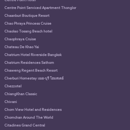
Centre Point Hotel
Centre Point Serviced Apartment Thonglor
Chaanburi Boutique Resort
Chao Phraya Princess Cruise
Chaolao Tosang Beach hotel
Chaophraya Cruise
Chateau De Khao Yai
Chatrium Hotel Riverside Bangkok
Chatrium Residences Sathorn
Chaweng Regent Beach Resort
Cherburi Homestay เฌอ-บุรี โฮมสเตย์
Chezzotel
ChiangKhan Classic
Chivani
Chom View Hotel and Residences
Chomchan Around The World
Citadines Grand Central