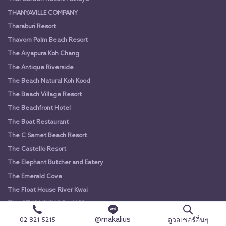
THANYAVILLE COMPANY
Tharaburi Resort
Thavorn Palm Beach Resort
The Aiyapura Koh Chang
The Antique Riverside
The Beach Natural Koh Kood
The Beach Village Resort
The Beachfront Hotel
The Boat Restaurant
The C Samet Beach Resort
The Castello Resort
The Elephant Butcher and Eatery
The Emerald Cove
The Float House River Kwai
The GEMS MINING Pool Villas
The Green Park Resort
@makalius
ดูวอเชอร์อื่นๆ
02-821-5215