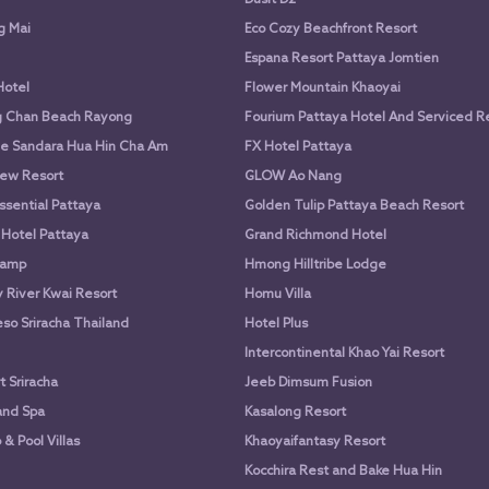
g Mai
Eco Cozy Beachfront Resort
Espana Resort Pattaya Jomtien
Hotel
Flower Mountain Khaoyai
g Chan Beach Rayong
Fourium Pattaya Hotel And Serviced 
e Sandara Hua Hin Cha Am
FX Hotel Pattaya
ew Resort
GLOW Ao Nang
ssential Pattaya
Golden Tulip Pattaya Beach Resort
 Hotel Pattaya
Grand Richmond Hotel
Camp
Hmong Hilltribe Lodge
River Kwai Resort
Homu Villa
so Sriracha Thailand
Hotel Plus
Intercontinental Khao Yai Resort
 Sriracha
Jeeb Dimsum Fusion
and Spa
Kasalong Resort
& Pool Villas
Khaoyaifantasy Resort
Kocchira Rest and Bake Hua Hin