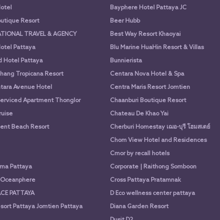
otel
Bayphere Hotel Pattaya JC
utique Resort
Beer Hubb
ATIONAL TRAVEL & AGENCY
Best Way Resort Khaoyai
otel Pattaya
Blu Marine HuaHin Resort & Villas
d Hotel Pattaya
Bunnierista
hang Tropicana Resort
Centara Nova Hotel & Spa
tara Avenue Hotel
Centra Maris Resort Jomtien
Serviced Apartment Thonglor
Chaanburi Boutique Resort
uise
Chateau De Khao Yai
nt Beach Resort
Cherburi Homestay เฌอ-บุรี โฮมสเตย์
Chom View Hotel and Residences
Cmor by recall hotels
ima Pattaya
Corporate | Raithong Somboon
a Oceanphere
Cross Pattaya Pratamnak
CE PATTAYA
D Eco wellness center pattaya
sort Pattaya Jomtien Pattaya
Diana Garden Resort
Dusit D2