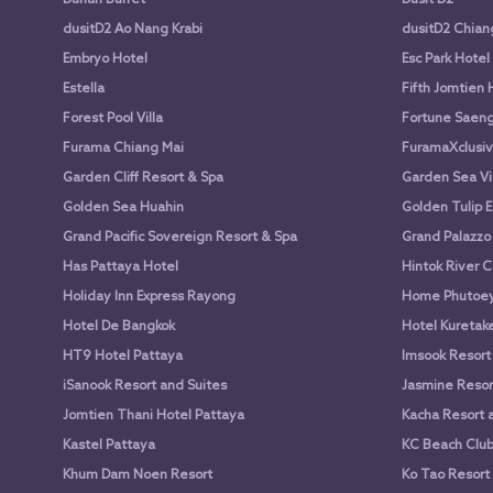
dusitD2 Ao Nang Krabi
dusitD2 Chian
Embryo Hotel
Esc Park Hotel
Estella
Fifth Jomtien 
Forest Pool Villa
Fortune Saen
Furama Chiang Mai
FuramaXclusiv
Garden Cliff Resort & Spa
Garden Sea Vi
Golden Sea Huahin
Golden Tulip E
Grand Pacific Sovereign Resort & Spa
Grand Palazzo
Has Pattaya Hotel
Hintok River 
Holiday Inn Express Rayong
Home Phutoey 
Hotel De Bangkok
Hotel Kuretake
HT9 Hotel Pattaya
Imsook Resort
iSanook Resort and Suites
Jasmine Resort
Jomtien Thani Hotel Pattaya
Kacha Resort 
Kastel Pattaya
KC Beach Club 
Khum Dam Noen Resort
Ko Tao Resort