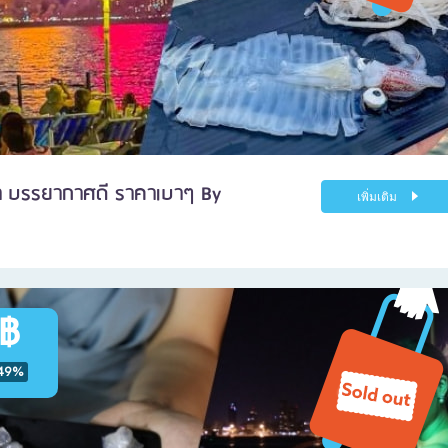
ยา บรรยากาศดี ราคาเบาๆ By
เพิ่มเติม
 ฿
49%