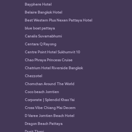
Bayphere Hotel
Belaire Bangkok Hotel
Best Western Plus Nexen Pattaya Hotel
blue boat pattaya
Canalis Suvarnabhumi
Centara Q Rayong
Centre Point Hotel Sukhumvit 10
Chao Phraya Princess Cruise
Chatrium Hotel Riverside Bangkok
Chezzotel
Chomchan Around The World
Coco beach Jomtien
Corporate | Splendid Khao Yai
Cross Vibe Chiang Mai Decem
D Varee Jomtien Beach Hotel
Dragon Beach Pattaya
Dusit Thani