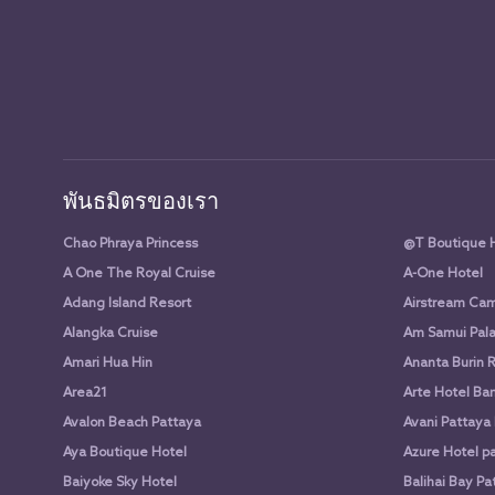
พันธมิตรของเรา
Chao Phraya Princess
@T Boutique 
A One The Royal Cruise
A-One Hotel
Adang Island Resort
Airstream Cam
Alangka Cruise
Am Samui Pala
Amari Hua Hin
Ananta Burin 
Area21
Arte Hotel Ba
Avalon Beach Pattaya
Avani Pattaya
Aya Boutique Hotel
Azure Hotel p
Baiyoke Sky Hotel
Balihai Bay Pa