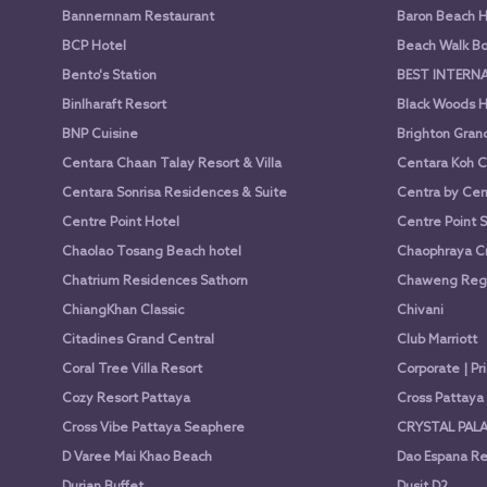
Bannernnam Restaurant
Baron Beach H
BCP Hotel
Beach Walk Bo
Bento's Station
BEST INTERN
Binlharaft Resort
Black Woods H
BNP Cuisine
Brighton Gran
Centara Chaan Talay Resort & Villa
Centara Koh C
Centara Sonrisa Residences & Suite
Centra by Cen
Centre Point Hotel
Centre Point 
Chaolao Tosang Beach hotel
Chaophraya Cr
Chatrium Residences Sathorn
Chaweng Rege
ChiangKhan Classic
Chivani
Citadines Grand Central
Club Marriott
Coral Tree Villa Resort
Corporate | Pr
Cozy Resort Pattaya
Cross Pattay
Cross Vibe Pattaya Seaphere
CRYSTAL PALA
D Varee Mai Khao Beach
Dao Espana Re
Durian Buffet
Dusit D2