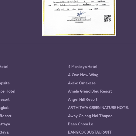
Hotel
4 Monkeys Hotel
A-One New Wing
psite
Akako Omakase
ce Hotel
Amala Grand Bleu Resort
Resort
Angel Hill Resort
ngkok
ARTHITAYA GREEN NATURE HOTEL
 Resort
Away Chiang Mai Thapae
attaya
Baan Chom Le
ttaya
BANGKOK BUSTAURANT