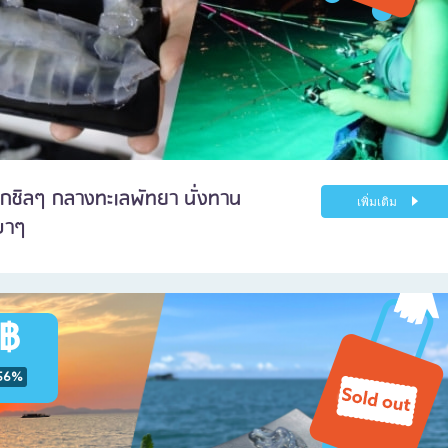
มึกชิลๆ กลางทะเลพัทยา นั่งทาน
เพิ่มเติม
บาๆ
 ฿
56%