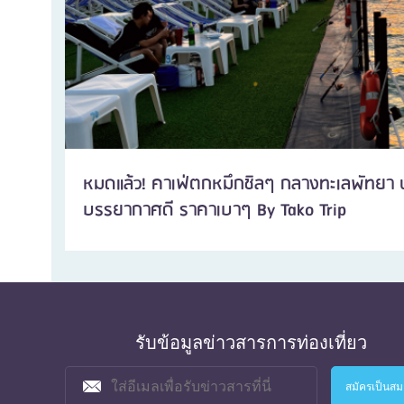
หมดแล้ว! คาเฟ่ตกหมึกชิลๆ กลางทะเลพัทยา นั
บรรยากาศดี ราคาเบาๆ By Tako Trip
รับข้อมูลข่าวสารการท่องเที่ยว