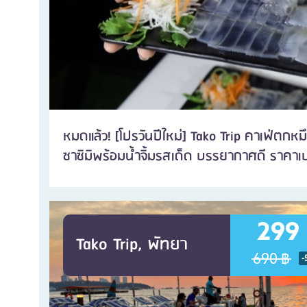
หมดแล้ว! [โปรวันปีใหม่] Tako Trip คาเฟ่ตกห
ซาซิมิพร้อมน้ำจิ้มรสเด็ด บรรยากาศดี ราคาเ
299
Tako Trip, พัทยา
690 ฿
-