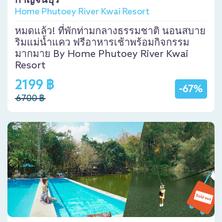
กาญจนบุรี
Home Phutoey River Kwai Resort
หมดแล้ว! ที่พักท่ามกลางธรรมชาติ นอนสบาย
ริมแม่น้ำแคว ฟรีอาหารเช้าพร้อมกิจกรรม
มากมาย By Home Phutoey River Kwai
Resort
2199 ฿
-67%
6700 ฿