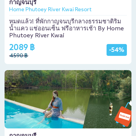
กาญจนบุรี
Home Phutoey River Kwai Resort
หมดแล้ว! ที่พักกาญจนบุรีกลางธรรมชาติริม
น้ำแคว แช่ออนเซ็น ฟรีอาหารเช้า By Home
Phutoey River Kwai
2089 ฿
-54%
4590 ฿