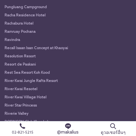
Pungluang Campground
Racha Residence Hotel
Rachabura Hotel
Ramruay Pochana
Ravindra
Recall Isaan Isan Concept at Khaoyai
Resolution Resort
Resort de Paskani
Rest Sea Resort Koh Kood
River Kwai Jungle Rafts Resort
River Kwai Resotel
River Kwai Village Hotel
River Star Princess
Riverie Valley
ROBINSON Club Khao Lak
Rocky Point Resort
@makalius
ดูวอเชอร์อื่นๆ
02-821-5215