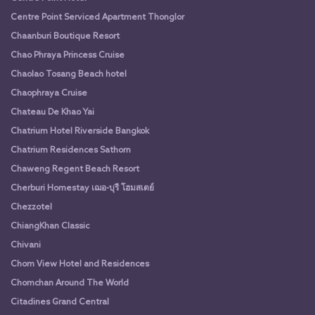
Centre Point Serviced Apartment Thonglor
Chaanburi Boutique Resort
Chao Phraya Princess Cruise
Chaolao Tosang Beach hotel
Chaophraya Cruise
Chateau De Khao Yai
Chatrium Hotel Riverside Bangkok
Chatrium Residences Sathorn
Chaweng Regent Beach Resort
Cherburi Homestay เฌอ-บุรี โฮมสเตย์
Chezzotel
ChiangKhan Classic
Chivani
Chom View Hotel and Residences
Chomchan Around The World
Citadines Grand Central