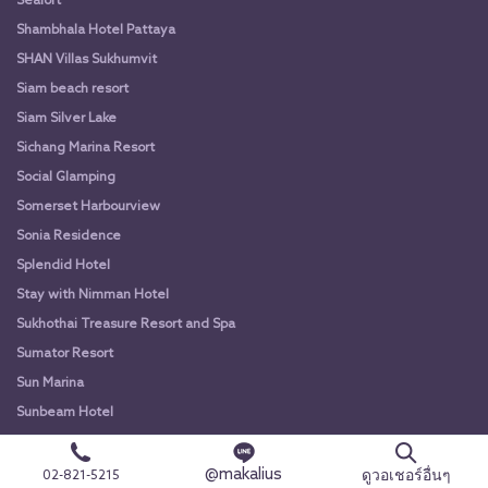
Sealoft
Shambhala Hotel Pattaya
SHAN Villas Sukhumvit
Siam beach resort
Siam Silver Lake
Sichang Marina Resort
Social Glamping
Somerset Harbourview
Sonia Residence
Splendid Hotel
Stay with Nimman Hotel
Sukhothai Treasure Resort and Spa
Sumator Resort
Sun Marina
Sunbeam Hotel
Sunshine Garden Resort
Sunshine Hip Hotel
@makalius
ดูวอเชอร์อื่นๆ
02-821-5215