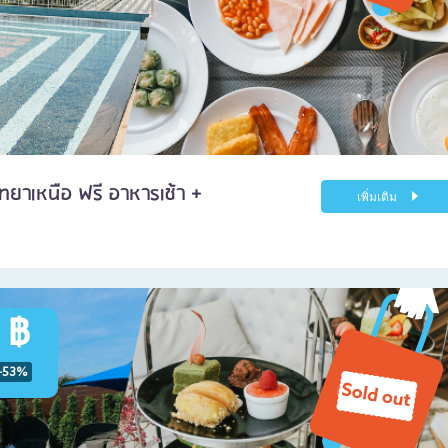
ทยาเหนือ ฟรี อาหารเช้า +
เพิ่มเติม
 ฿
-53%