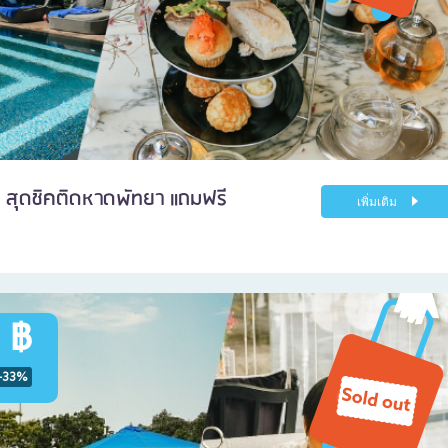
ค สุดชิคติดหาดพัทยา แถมฟรี
เพิ่มเติม
 ฿
-33%