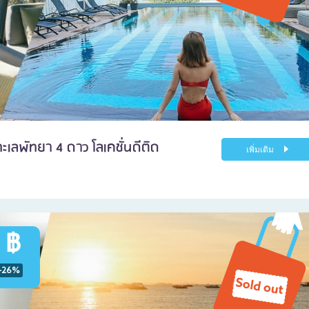
ทะเลพัทยา 4 ดาว โลเคชั่นดีติด
เพิ่มเติม
 ฿
-26%