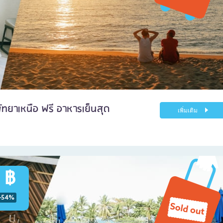
ทยาเหนือ ฟรี อาหารเย็นสุด
เพิ่มเติม
 ฿
-54%