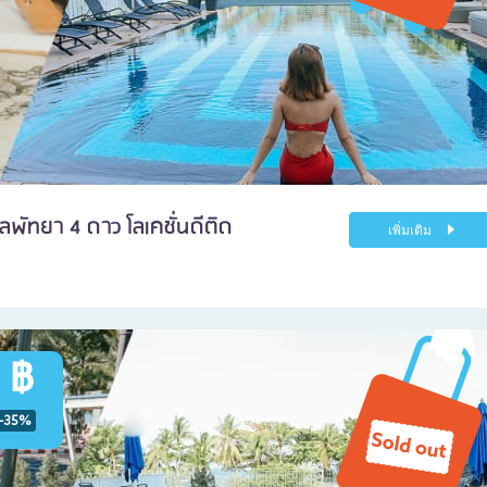
เลพัทยา 4 ดาว โลเคชั่นดีติด
เพิ่มเติม
 ฿
-35%