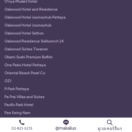
O'nya Phuket Hotel
Oakwood Hotel and Residence
Oakwood Hotel Journeyhub Pattaya
Oakwood Hotel Journeyhub
Oakwood Hotel Sathon
Oakwood Residence Sukhumvit 24
Oakwood Suites Tiwanon
Okami Sushi Premium Buffet
One Patio Hotel Pattaya
Oriental Beach Pearl Co.
OZ1
P-Park Pattaya
Pa Prai Villas and Suites
Pacific Park Hotel
Pae Keing Nam
Pajamas Koh Chang
@makalius
ดูวอเชอร์อื่นๆ
02-821-5215
Palm Coco Mantra Resort