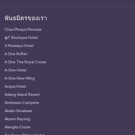
พันธมิตรของเรา
Chao Phraya Princess
@T Boutique Hotel
4 Monkeys Hotel
A One Buffet
A One The Royal Cruise
A-One Hotel
A-One New Wing
Acqua Hotel
Adang Island Resort
Airstream Campsite
Akako Omakase
Aksorn Rayong
Alangka Cruise