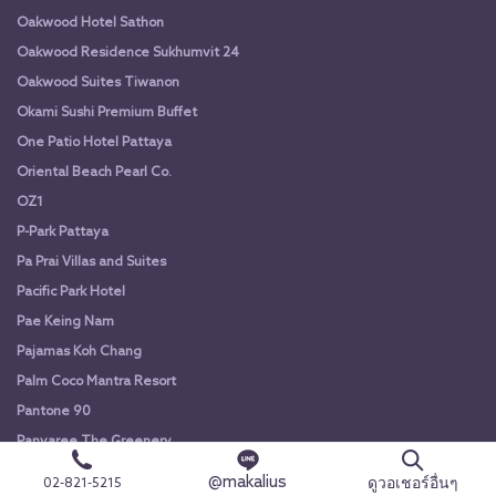
Oakwood Hotel Sathon
Oakwood Residence Sukhumvit 24
Oakwood Suites Tiwanon
Okami Sushi Premium Buffet
One Patio Hotel Pattaya
Oriental Beach Pearl Co.
OZ1
P-Park Pattaya
Pa Prai Villas and Suites
Pacific Park Hotel
Pae Keing Nam
Pajamas Koh Chang
Palm Coco Mantra Resort
Pantone 90
Panvaree The Greenery
Panwana Resort
@makalius
ดูวอเชอร์อื่นๆ
02-821-5215