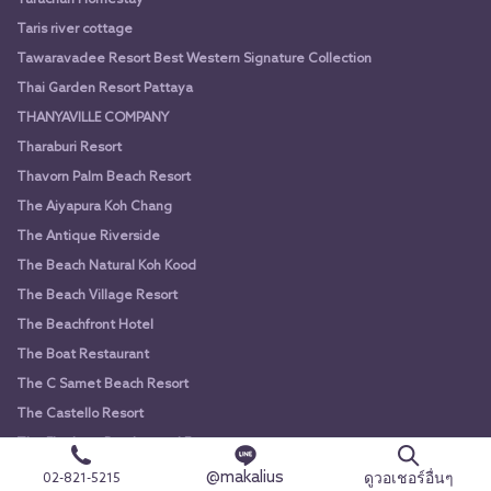
Taris river cottage
Tawaravadee Resort Best Western Signature Collection
Thai Garden Resort Pattaya
THANYAVILLE COMPANY
Tharaburi Resort
Thavorn Palm Beach Resort
The Aiyapura Koh Chang
The Antique Riverside
The Beach Natural Koh Kood
The Beach Village Resort
The Beachfront Hotel
The Boat Restaurant
The C Samet Beach Resort
The Castello Resort
The Elephant Butcher and Eatery
The Emerald Cove
@makalius
ดูวอเชอร์อื่นๆ
02-821-5215