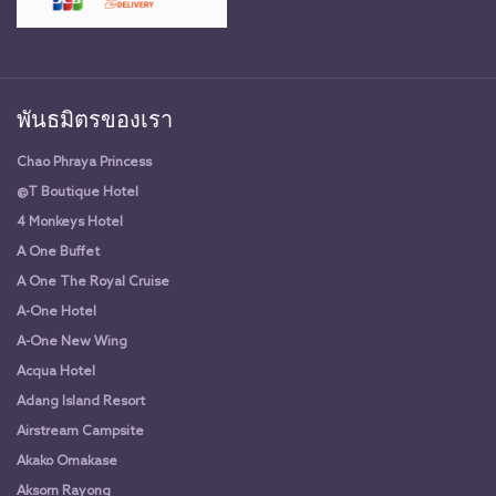
พันธมิตรของเรา
Chao Phraya Princess
@T Boutique Hotel
4 Monkeys Hotel
A One Buffet
A One The Royal Cruise
A-One Hotel
A-One New Wing
Acqua Hotel
Adang Island Resort
Airstream Campsite
Akako Omakase
Aksorn Rayong