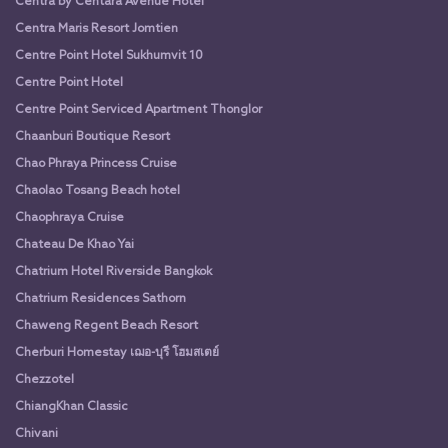
Centra by Centara Avenue Hotel
Centra Maris Resort Jomtien
Centre Point Hotel Sukhumvit 10
Centre Point Hotel
Centre Point Serviced Apartment Thonglor
Chaanburi Boutique Resort
Chao Phraya Princess Cruise
Chaolao Tosang Beach hotel
Chaophraya Cruise
Chateau De Khao Yai
Chatrium Hotel Riverside Bangkok
Chatrium Residences Sathorn
Chaweng Regent Beach Resort
Cherburi Homestay เฌอ-บุรี โฮมสเตย์
Chezzotel
ChiangKhan Classic
Chivani