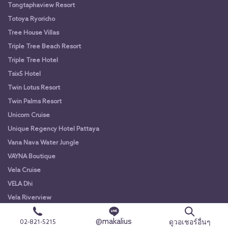
Tongtaphaview Resort
Totoya Ryoricho
Tree House Villas
Triple Tree Beach Resort
Triple Tree Hotel
Tsix5 Hotel
Twin Lotus Resort
Twin Palms Resort
Unicorn Cruise
Unique Regency Hotel Pattaya
Vana Nava Water Jungle
VAYNA Boutique
Vela Cruise
VELA Dhi
Vela Riverview
Venice Krabi Villa Resort
@makalius
ดูวอเชอร์อื่นๆ
02-821-5215
Veravian Resort