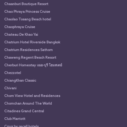
Chaanburi Boutique Resort
Chao Phraya Princess Cruise
Chaolao Tosang Beach hotel
Chaophraya Cruise
Chateau De Khao Yai
Chatrium Hotel Riverside Bangkok
Chatrium Residences Sathorn
Chaweng Regent Beach Resort
Cherburi Homestay เฌอ-บุรี โฮมสเตย์
Chezzotel
ChiangKhan Classic
Chivani
Chom View Hotel and Residences
Chomchan Around The World
Citadines Grand Central
Club Marriott
Cmor by recall hotels