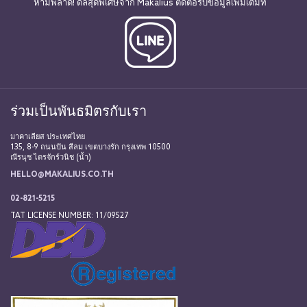
ห้ามพลาด! ดีลสุดพิเศษจาก Makalius ติดต่อรับข้อมูลเพิ่มเติมที่
ร่วมเป็นพันธมิตรกับเรา
มาคาเลียส ประเทศไทย
135, 8-9 ถนนปัน สีลม เขตบางรัก กรุงเทพ 10500
ณีรนุช ไตรจักร์วนิช (น้ำ)
HELLO@MAKALIUS.CO.TH
02-821-5215
TAT LICENSE NUMBER: 11/09527