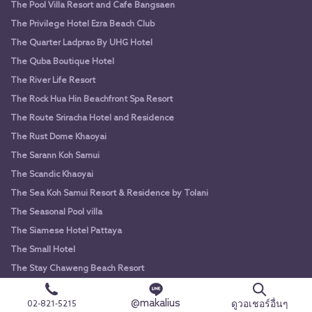
The Pool Villa Resort and Cafe Bangsaen
The Privilege Hotel Ezra Beach Club
The Quarter Ladprao By UHG Hotel
The Quba Boutique Hotel
The River Life Resort
The Rock Hua Hin Beachfront Spa Resort
The Route Sriracha Hotel and Residence
The Rust Dome Khaoyai
The Sarann Koh Samui
The Scandic Khaoyai
The Sea Koh Samui Resort & Residence by Tolani
The Seasonal Pool villa
The Siamese Hotel Pattaya
The Small Hotel
The Stay Chaweng Beach Resort
The Sukosol
@makalius
ดูวอเชอร์อื่นๆ
02-821-5215
The Sun Xclusive