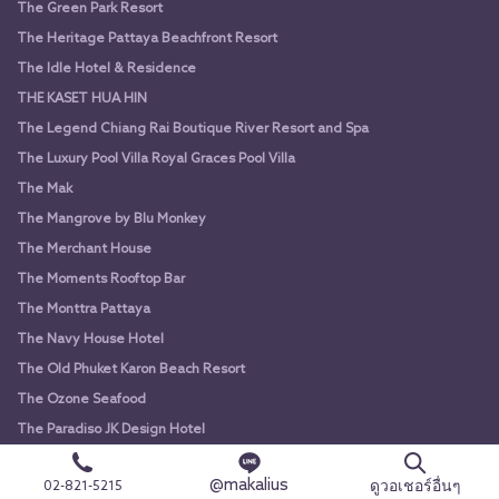
The Green Park Resort
The Heritage Pattaya Beachfront Resort
The Idle Hotel & Residence
THE KASET HUA HIN
The Legend Chiang Rai Boutique River Resort and Spa
The Luxury Pool Villa Royal Graces Pool Villa
The Mak
The Mangrove by Blu Monkey
The Merchant House
The Moments Rooftop Bar
The Monttra Pattaya
The Navy House Hotel
The Old Phuket Karon Beach Resort
The Ozone Seafood
The Paradiso JK Design Hotel
The Park Nine Suvarnabhumi
@makalius
ดูวอเชอร์อื่นๆ
02-821-5215
The Pavilions Phuket