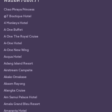
พันธมิตรของเรา
Chao Phraya Princess
@T Boutique Hotel
4 Monkeys Hotel
A One Buffet
A One The Royal Cruise
A-One Hotel
A-One New Wing
Acqua Hotel
Adang Island Resort
Airstream Campsite
Akako Omakase
Aksorn Rayong
Alangka Cruise
Am Samui Palace Hotel
Amala Grand Bleu Resort
Amaranta Hotel