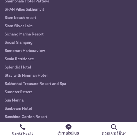
Shambhala Hotel Pattaya
SHAN Villas Sukhumvit
Siam beach resort
Siam Silver Lake
Sichang Marina Resort
Social Glamping
Somerset Harbourview
Sonia Residence
Splendid Hotel
Stay with Nimman Hotel
Sukhothai Treasure Resort and Spa
Sumator Resort
Sun Marina
Sunbeam Hotel
Sunshine Garden Resort
Sunshine Hip Hotel
@makalius
ดูวอเชอร์อื่นๆ
02-821-5215
Sunshine Hotel & Residences