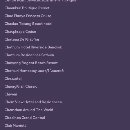
Centre Point Serviced Apartment Thonglor
Chaanburi Boutique Resort
Chao Phraya Princess Cruise
Chaolao Tosang Beach hotel
Chaophraya Cruise
Chateau De Khao Yai
Chatrium Hotel Riverside Bangkok
Chatrium Residences Sathorn
Chaweng Regent Beach Resort
Cherburi Homestay เฌอ-บุรี โฮมสเตย์
Chezzotel
ChiangKhan Classic
Chivani
Chom View Hotel and Residences
Chomchan Around The World
Citadines Grand Central
Club Marriott