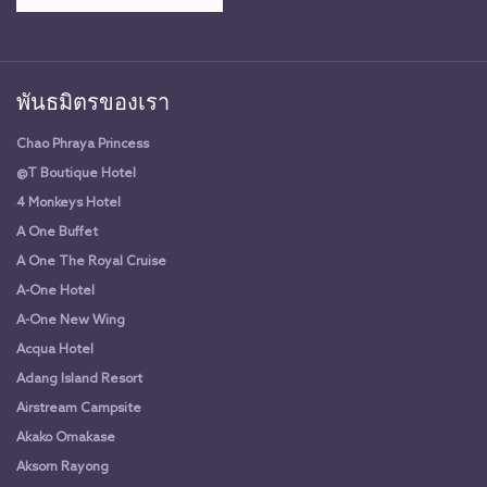
พันธมิตรของเรา
Chao Phraya Princess
@T Boutique Hotel
4 Monkeys Hotel
A One Buffet
A One The Royal Cruise
A-One Hotel
A-One New Wing
Acqua Hotel
Adang Island Resort
Airstream Campsite
Akako Omakase
Aksorn Rayong