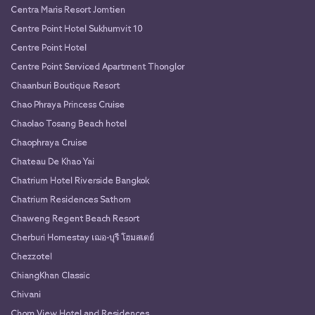
Centra Maris Resort Jomtien
Centre Point Hotel Sukhumvit 10
Centre Point Hotel
Centre Point Serviced Apartment Thonglor
Chaanburi Boutique Resort
Chao Phraya Princess Cruise
Chaolao Tosang Beach hotel
Chaophraya Cruise
Chateau De Khao Yai
Chatrium Hotel Riverside Bangkok
Chatrium Residences Sathorn
Chaweng Regent Beach Resort
Cherburi Homestay เฌอ-บุรี โฮมสเตย์
Chezzotel
ChiangKhan Classic
Chivani
Chom View Hotel and Residences