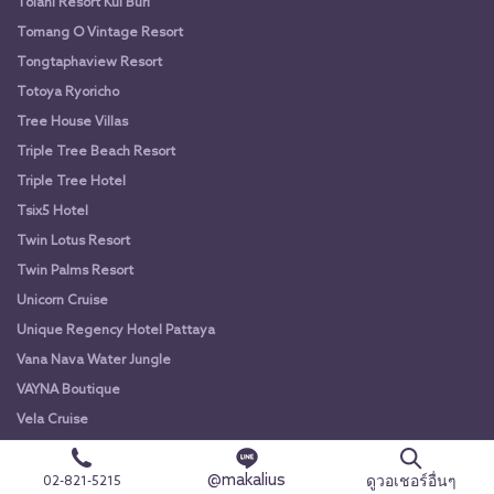
Tolani Resort Kui Buri
Tomang O Vintage Resort
Tongtaphaview Resort
Totoya Ryoricho
Tree House Villas
Triple Tree Beach Resort
Triple Tree Hotel
Tsix5 Hotel
Twin Lotus Resort
Twin Palms Resort
Unicorn Cruise
Unique Regency Hotel Pattaya
Vana Nava Water Jungle
VAYNA Boutique
Vela Cruise
VELA Dhi
@makalius
Vela Riverview
ดูวอเชอร์อื่นๆ
02-821-5215