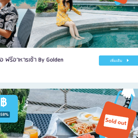
อ ฟรีอาหารเช้า By Golden
เพิ่มเติม
 ฿
-58%