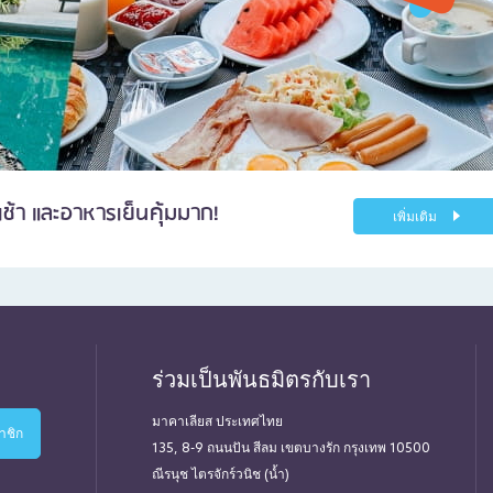
ช้า และอาหารเย็นคุ้มมาก!
เพิ่มเติม
ร่วมเป็นพันธมิตรกับเรา
มาคาเลียส ประเทศไทย
135, 8-9 ถนนปัน สีลม เขตบางรัก กรุงเทพ 10500
ณีรนุช ไตรจักร์วนิช (น้ำ)