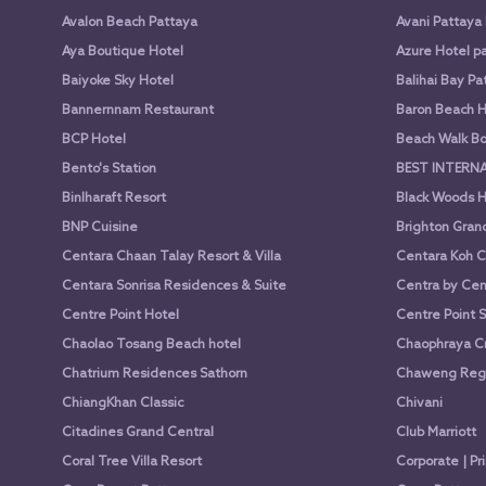
Avalon Beach Pattaya
Avani Pattaya
Aya Boutique Hotel
Azure Hotel p
Baiyoke Sky Hotel
Balihai Bay Pa
Bannernnam Restaurant
Baron Beach H
BCP Hotel
Beach Walk Bo
Bento's Station
BEST INTERN
Binlharaft Resort
Black Woods H
BNP Cuisine
Brighton Gran
Centara Chaan Talay Resort & Villa
Centara Koh C
Centara Sonrisa Residences & Suite
Centra by Cen
Centre Point Hotel
Centre Point 
Chaolao Tosang Beach hotel
Chaophraya Cr
Chatrium Residences Sathorn
Chaweng Rege
ChiangKhan Classic
Chivani
Citadines Grand Central
Club Marriott
Coral Tree Villa Resort
Corporate | Pr