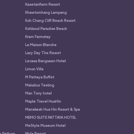
Kasetsirifarm Resort
Khawtomhang Lampang
Koh Chang Cliff Beach Resort
Kohkood Paradise Beach
Kram Farmstay
La Maison Blanche
Lazy Day The Resort
Lecasa Bangsaen Hotel
Limon Villa
M Pattaya Buffet
Makalius Testing
Man Tony hotel
Maple Travel HuaHin
Marrakesh Hua Hin Resort & Spa
MEMO SUITE PATTAYA HOTEL
MeStyle Museum Hotel
n Pathom
Mida Resort