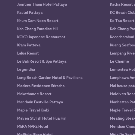
Jomtien Thani Hotel Pattaya
Kacha Resort 
Kastel Pattaya
KC Beach Club 
Khum Dam Noen Resort
Ko Tao Resort
Koh Chang Paradise Hill
Koh Chang Par
KOKO Japanese Restaurant
Kooncharaburi
Kram Pattaya
Kuang Seafood 
Lalua Resort
Lampang Rive
Le Bali Resort & Spa Pattaya
Le Charme
Legendha
Lemontea Hot
Long Beach Garden Hotel & Pavillions
Lumphawa Am
Madera Residence Sriracha
Mai house pato
Makathanee Resort
Maldives Beac
Mandarin Eastville Pattaya
Manhattan Pat
Maple Travel Krabi
Maple Travel 
Maven Stylish Hotel Hua Hin
Meating Stea
MERA MARE Hotel
Meridian Cruis
MeStyle Place Hotel
Mida De Sea H