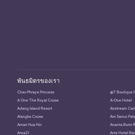
พันธมิตรของเรา
Chao Phraya Princess
@T Boutique 
A One The Royal Cruise
A-One Hotel
Adang Island Resort
Airstream Cam
Alangka Cruise
Am Samui Pala
Amari Hua Hin
Ananta Burin 
Area21
Arte Hotel Ba