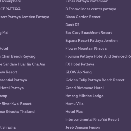
a Oceanphere
Cross Pattaya Pratamnak
CE PATTAYA
D Eco wellness center pattaya
sort Pattaya Jomtien Pattaya
Diana Garden Resort
Dusit D2
g Mai
Eco Cozy Beachfront Resort
Espana Resort Pattaya Jomtien
Hotel
Flower Mountain Khaoyai
g Chan Beach Rayong
Fourium Pattaya Hotel And Serviced 
e Sandara Hua Hin Cha Am
FX Hotel Pattaya
ew Resort
GLOW Ao Nang
ssential Pattaya
Golden Tulip Pattaya Beach Resort
 Hotel Pattaya
Grand Richmond Hotel
Camp
Hmong Hilltribe Lodge
River Kwai Resort
Homu Villa
so Sriracha Thailand
Hotel Plus
Intercontinental Khao Yai Resort
 Sriracha
Jeeb Dimsum Fusion