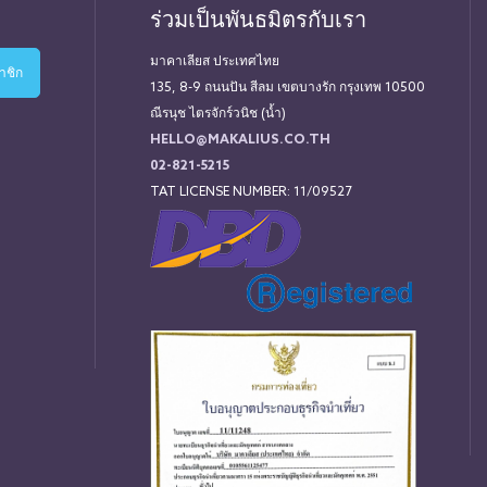
ร่วมเป็นพันธมิตรกับเรา
มาคาเลียส ประเทศไทย
135, 8-9 ถนนปัน สีลม เขตบางรัก กรุงเทพ 10500
ณีรนุช ไตรจักร์วนิช (น้ำ)
HELLO@MAKALIUS.CO.TH
02-821-5215
TAT LICENSE NUMBER: 11/09527
่