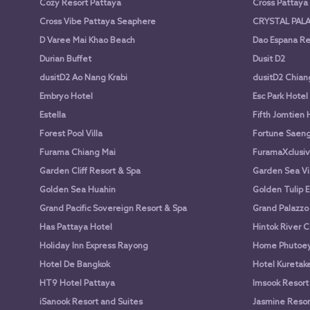
Cozy Resort Pattaya
Cross Pattay
Cross Vibe Pattaya Seaphere
CRYSTAL PALA
D Varee Mai Khao Beach
Dao Espana Re
Durian Buffet
Dusit D2
dusitD2 Ao Nang Krabi
dusitD2 Chian
Embryo Hotel
Esc Park Hotel
Estella
Fifth Jomtien 
Forest Pool Villa
Fortune Saen
Furama Chiang Mai
FuramaXclusiv
Garden Cliff Resort & Spa
Garden Sea Vi
Golden Sea Huahin
Golden Tulip E
Grand Pacific Sovereign Resort & Spa
Grand Palazzo
Has Pattaya Hotel
Hintok River 
Holiday Inn Express Rayong
Home Phutoey 
Hotel De Bangkok
Hotel Kuretake
HT9 Hotel Pattaya
Imsook Resort
iSanook Resort and Suites
Jasmine Resort