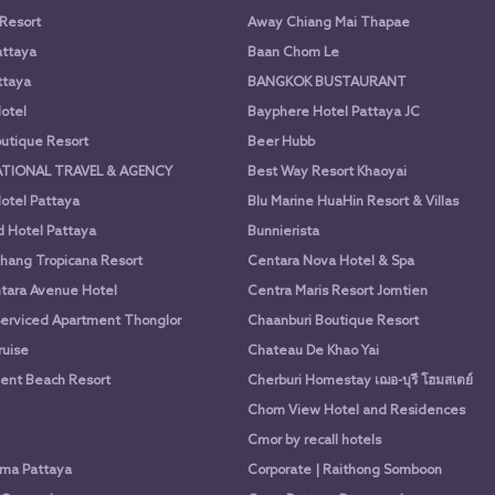
 Resort
Away Chiang Mai Thapae
attaya
Baan Chom Le
ttaya
BANGKOK BUSTAURANT
otel
Bayphere Hotel Pattaya JC
utique Resort
Beer Hubb
ATIONAL TRAVEL & AGENCY
Best Way Resort Khaoyai
otel Pattaya
Blu Marine HuaHin Resort & Villas
d Hotel Pattaya
Bunnierista
hang Tropicana Resort
Centara Nova Hotel & Spa
tara Avenue Hotel
Centra Maris Resort Jomtien
Serviced Apartment Thonglor
Chaanburi Boutique Resort
uise
Chateau De Khao Yai
nt Beach Resort
Cherburi Homestay เฌอ-บุรี โฮมสเตย์
Chom View Hotel and Residences
Cmor by recall hotels
ima Pattaya
Corporate | Raithong Somboon