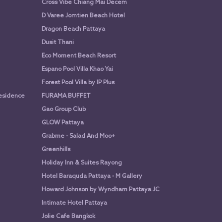
Cross Vibe Chiang Mai Decem
D Varee Jomtien Beach Hotel
Dragon Beach Pattaya
Dusit Thani
Eco Moment Beach Resort
Espano Pool Villa Khao Yai
Forest Pool Villa by IP Plus
Residence
FURAMA BUFFET
Gao Group Club
GLOW Pattaya
Grabme - Salad And Moo+
Greenhills
Holiday Inn & Suites Rayong
Hotel Baraquda Pattaya - M Gallery
Howard Johnson by Wyndham Pattaya JC
Intimate Hotel Pattaya
Jolie Cafe Bangkok