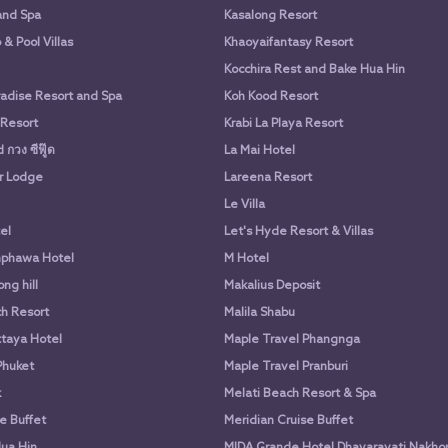
and Spa
Kasalong Resort
& Pool Villas
Khaoyaifantasy Resort
Kocchira Rest and Bake Hua Hin
adise Resort and Spa
Koh Kood Resort
 Resort
Krabi La Playa Resort
กวง ซีฟู๊ด
La Mai Hotel
r Lodge
Lareena Resort
Le Villa
el
Let's Hyde Resort & Villas
phawa Hotel
M Hotel
ng hill
Makalius Deposit
h Resort
Malila Shabu
taya Hotel
Maple Travel Phangnga
Phuket
Maple Travel Pranburi
k
Melati Beach Resort & Spa
e Buffet
Meridian Cruise Buffet
ua Hin
MIDA Grande Hotel Dhavaravati Nakho