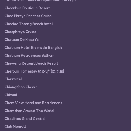
Centre Point Serviced Apartment Thonglor
Chaanburi Boutique Resort
Chao Phraya Princess Cruise
Chaolao Tosang Beach hotel
Chaophraya Cruise
Chateau De Khao Yai
Chatrium Hotel Riverside Bangkok
Chatrium Residences Sathorn
Chaweng Regent Beach Resort
Cherburi Homestay เฌอ-บุรี โฮมสเตย์
Chezzotel
ChiangKhan Classic
Chivani
Chom View Hotel and Residences
Chomchan Around The World
Citadines Grand Central
Club Marriott