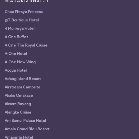
พันธมิตรของเรา
Chao Phraya Princess
@T Boutique Hotel
4 Monkeys Hotel
A One Buffet
A One The Royal Cruise
A-One Hotel
A-One New Wing
Acqua Hotel
Adang Island Resort
Airstream Campsite
Akako Omakase
Aksorn Rayong
Alangka Cruise
Am Samui Palace Hotel
Amala Grand Bleu Resort
Amaranta Hotel