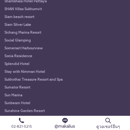
Shambhala Hotel Pattaya
SHAN Villas Sukhumvit
Siam beach resort
Siam Silver Lake
Sichang Marina Resort
Social Glamping
Somerset Harbourview
Sonia Residence
Splendid Hotel
Stay with Nimman Hotel
Sukhothai Treasure Resort and Spa
Sumator Resort
Sun Marina
Sunbeam Hotel
Sunshine Garden Resort
Sunshine Hip Hotel
@makalius
ดูวอเชอร์อื่นๆ
02-821-5215
Sunshine Hotel & Residences