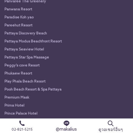
Panvaree The Greenery
Panwana Resort
Paradise Koh yao
Pareehut Resort
Pattaya Discovery Beach
Pattaya Modus Beachfront Resort
Pattaya Seaview Hotel
Pattaya Star Spa Massage
Peggy’s cove Resort
Phukaew Resort
Play Phala Beach Resort
Pooh Beach Resort & Spa Pattaya
Premium Mask
Prima Hotel
Prince Palace Hotel
Princess River Kwai Hotel
@makalius
ดูวอเชอร์อื่นๆ
02-821-5215
Pullman Khao Lak Resort