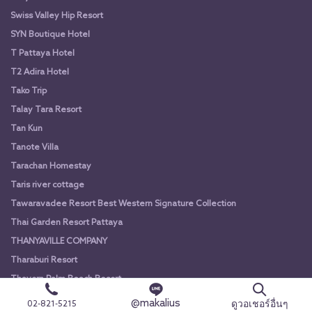
Swiss Valley Hip Resort
SYN Boutique Hotel
T Pattaya Hotel
T2 Adira Hotel
Tako Trip
Talay Tara Resort
Tan Kun
Tanote Villa
Tarachan Homestay
Taris river cottage
Tawaravadee Resort Best Western Signature Collection
Thai Garden Resort Pattaya
THANYAVILLE COMPANY
Tharaburi Resort
Thavorn Palm Beach Resort
The Aiyapura Koh Chang
@makalius
ดูวอเชอร์อื่นๆ
02-821-5215