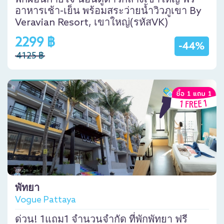
อาหารเช้า-เย็น พร้อมสระว่ายน้ำวิวภูเขา By
Veravian Resort, เขาใหญ่(รหัสVK)
2299 ฿
-44%
4125 ฿
พัทยา
Vogue Pattaya
ด่วน! 1แถม1 จำนวนจำกัด ที่พักพัทยา ฟรี