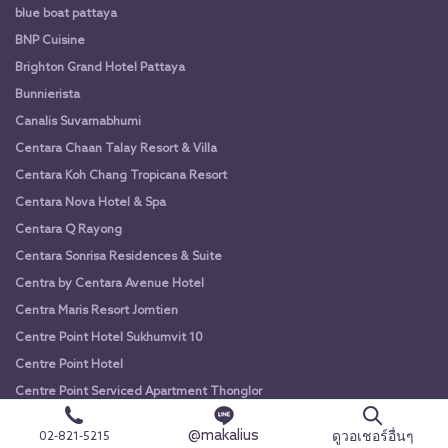
blue boat pattaya
BNP Cuisine
Brighton Grand Hotel Pattaya
Bunnierista
Canalis Suvarnabhumi
Centara Chaan Talay Resort & Villa
Centara Koh Chang Tropicana Resort
Centara Nova Hotel & Spa
Centara Q Rayong
Centara Sonrisa Residences & Suite
Centra by Centara Avenue Hotel
Centra Maris Resort Jomtien
Centre Point Hotel Sukhumvit 10
Centre Point Hotel
Centre Point Serviced Apartment Thonglor
Chaanburi Boutique Resort
@makalius
ดูวอเชอร์อื่นๆ
02-821-5215
Chao Phraya Princess Cruise