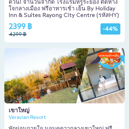
ด่วน! จำนวนจำกัด โรงแรมหรูระยอง ติดห้าง
ใจกลางเมือง ฟรีอาหารเช้า เย็น By Holiday
Inn & Suites Rayong City Centre (รหัสHY)
2399 ฿
-44%
4299 ฿
เขาใหญ่
Veravian Resort
พักผ่อนกายใจ นอนดูดาวกลางเขาใหญ่ ฟรี