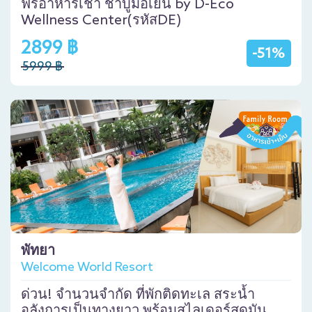
ฟรีอาหารเช้า ชาบูมื้อเย็น by D-Eco
Wellness Center(รหัสDE)
2899 ฿
-51%
5999 ฿
พัทยา
Welcome World Resort
ด่วน! จำนวนจำกัด ที่พักติดทะเล สระน้ำ
อลังการเป็นทางยาว พร้อมสไลเดอร์สุดมัน