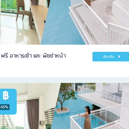
 ฟรี อาหารเช้า และ พิซซ่าหน้า
เพิ่มเติม
 ฿
-55%