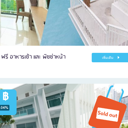
 ฟรี อาหารเช้า และ พิซซ่าหน้า
เพิ่มเติม
 ฿
-34%