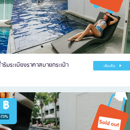
น้ำริมระเบียงราคาสบายกระเป๋า
เพิ่มเติม
 ฿
-73%