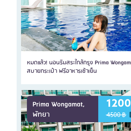
หมดแล้ว! นอนริมสระใกล้กรุง Prima Wongama
สบายกระเป๋า ฟรีอาหารเช้าเย็น
1200
Prima Wongamat,
พัทยา
4500 ฿