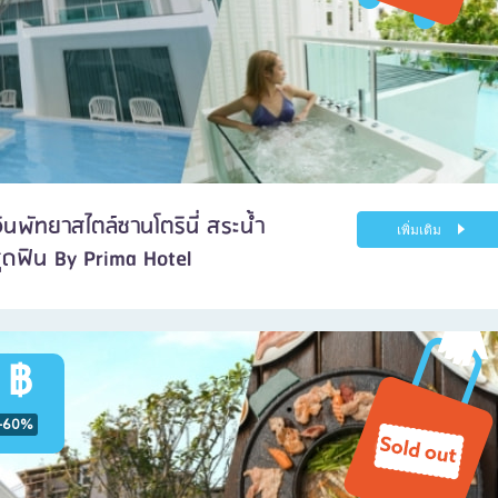
อินพัทยาสไตล์ซานโตรินี่ สระน้ำ
เพิ่มเติม
สุดฟิน By Prima Hotel
 ฿
-60%