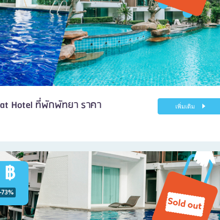
t Hotel ที่พักพัทยา ราคา
เพิ่มเติม
 ฿
-73%