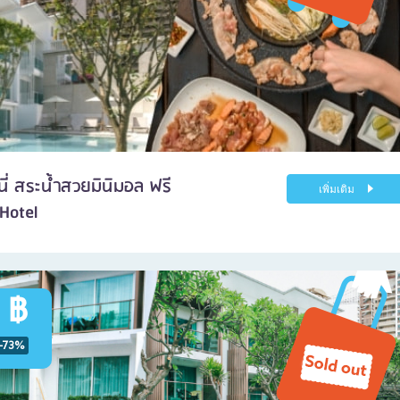
นี่ สระน้ำสวยมินิมอล ฟรี
เพิ่มเติม
Hotel
 ฿
-73%