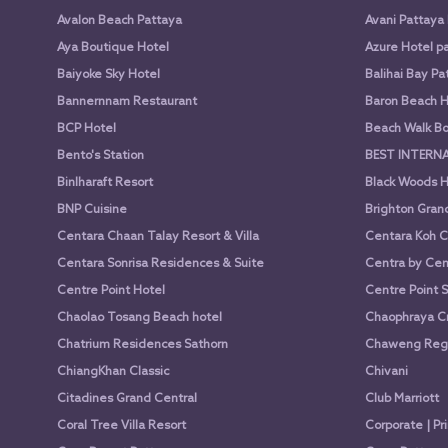
Avalon Beach Pattaya
Avani Pattaya
Aya Boutique Hotel
Azure Hotel p
Baiyoke Sky Hotel
Balihai Bay Pa
Bannernnam Restaurant
Baron Beach H
BCP Hotel
Beach Walk Bo
Bento's Station
BEST INTERN
Binlharaft Resort
Black Woods H
BNP Cuisine
Brighton Gran
Centara Chaan Talay Resort & Villa
Centara Koh C
Centara Sonrisa Residences & Suite
Centra by Cen
Centre Point Hotel
Centre Point 
Chaolao Tosang Beach hotel
Chaophraya Cr
Chatrium Residences Sathorn
Chaweng Rege
ChiangKhan Classic
Chivani
Citadines Grand Central
Club Marriott
Coral Tree Villa Resort
Corporate | Pr