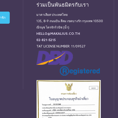
ร่วมเป็นพันธมิตรกับเรา
มาคาเลียส ประเทศไทย
135, 8-9 ถนนปัน สีลม เขตบางรัก กรุงเทพ 10500
ณีรนุช ไตรจักร์วนิช (น้ำ)
HELLO@MAKALIUS.CO.TH
02-821-5215
TAT LICENSE NUMBER: 11/09527
่