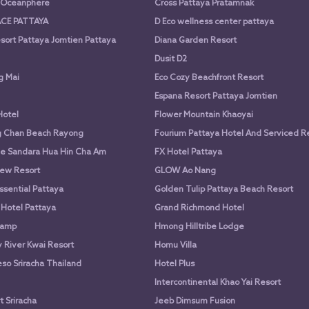
a Oceanphere
Cross Pattaya Pratamnak
CE PATTAYA
D Eco wellness center pattaya
sort Pattaya Jomtien Pattaya
Diana Garden Resort
Dusit D2
g Mai
Eco Cozy Beachfront Resort
Espana Resort Pattaya Jomtien
Hotel
Flower Mountain Khaoyai
g Chan Beach Rayong
Fourium Pattaya Hotel And Serviced 
e Sandara Hua Hin Cha Am
FX Hotel Pattaya
ew Resort
GLOW Ao Nang
ssential Pattaya
Golden Tulip Pattaya Beach Resort
 Hotel Pattaya
Grand Richmond Hotel
Camp
Hmong Hilltribe Lodge
River Kwai Resort
Homu Villa
so Sriracha Thailand
Hotel Plus
Intercontinental Khao Yai Resort
 Sriracha
Jeeb Dimsum Fusion