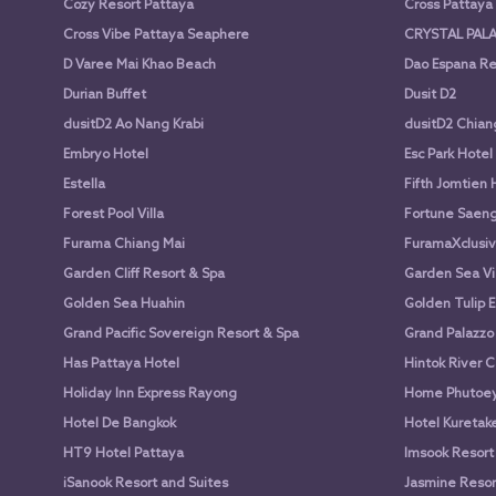
Cozy Resort Pattaya
Cross Pattay
Cross Vibe Pattaya Seaphere
CRYSTAL PALA
D Varee Mai Khao Beach
Dao Espana Re
Durian Buffet
Dusit D2
dusitD2 Ao Nang Krabi
dusitD2 Chian
Embryo Hotel
Esc Park Hotel
Estella
Fifth Jomtien 
Forest Pool Villa
Fortune Saen
Furama Chiang Mai
FuramaXclusiv
Garden Cliff Resort & Spa
Garden Sea Vi
Golden Sea Huahin
Golden Tulip E
Grand Pacific Sovereign Resort & Spa
Grand Palazzo
Has Pattaya Hotel
Hintok River 
Holiday Inn Express Rayong
Home Phutoey 
Hotel De Bangkok
Hotel Kuretake
HT9 Hotel Pattaya
Imsook Resort
iSanook Resort and Suites
Jasmine Resort