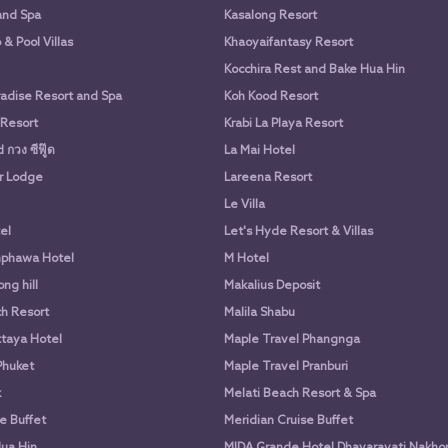
and Spa
Kasalong Resort
& Pool Villas
Khaoyaifantasy Resort
Kocchira Rest and Bake Hua Hin
adise Resort and Spa
Koh Kood Resort
 Resort
Krabi La Playa Resort
กวง ซีฟู๊ด
La Mai Hotel
r Lodge
Lareena Resort
Le Villa
el
Let's Hyde Resort & Villas
phawa Hotel
M Hotel
ng hill
Makalius Deposit
h Resort
Malila Shabu
taya Hotel
Maple Travel Phangnga
Phuket
Maple Travel Pranburi
k
Melati Beach Resort & Spa
e Buffet
Meridian Cruise Buffet
ua Hin
MIDA Grande Hotel Dhavaravati Nakho