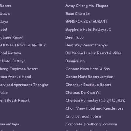
 Resort
Away Chiang Mai Thapae
attaya
Baan Chom Le
ttaya
BANGKOK BUSTAURANT
otel
Bayphere Hotel Pattaya JC
utique Resort
Beer Hubb
ATIONAL TRAVEL & AGENCY
Best Way Resort Khaoyai
otel Pattaya
Blu Marine HuaHin Resort & Villas
d Hotel Pattaya
Bunnierista
hang Tropicana Resort
Centara Nova Hotel & Spa
tara Avenue Hotel
Centra Maris Resort Jomtien
Serviced Apartment Thonglor
Chaanburi Boutique Resort
uise
Chateau De Khao Yai
nt Beach Resort
Cherburi Homestay เฌอ-บุรี โฮมสเตย์
Chom View Hotel and Residences
Cmor by recall hotels
ima Pattaya
Corporate | Raithong Somboon