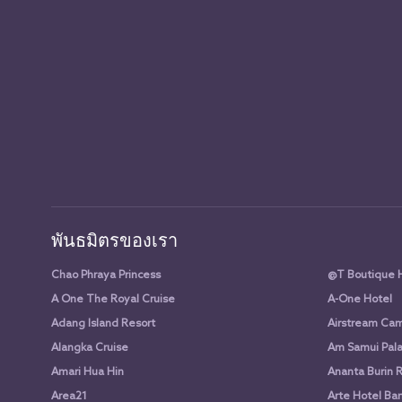
พันธมิตรของเรา
Chao Phraya Princess
@T Boutique 
A One The Royal Cruise
A-One Hotel
Adang Island Resort
Airstream Cam
Alangka Cruise
Am Samui Pala
Amari Hua Hin
Ananta Burin 
Area21
Arte Hotel Ba