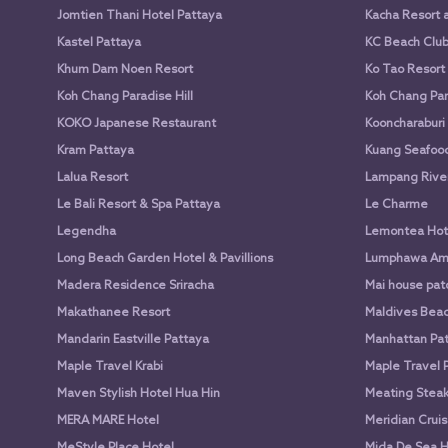
Jomtien Thani Hotel Pattaya
Kacha Resort 
Kastel Pattaya
KC Beach Club 
Khum Dam Noen Resort
Ko Tao Resort
Koh Chang Paradise Hill
Koh Chang Par
KOKO Japanese Restaurant
Kooncharaburi
Kram Pattaya
Kuang Seafood 
Lalua Resort
Lampang Rive
Le Bali Resort & Spa Pattaya
Le Charme
Legendha
Lemontea Hot
Long Beach Garden Hotel & Pavillions
Lumphawa Am
Madera Residence Sriracha
Mai house pato
Makathanee Resort
Maldives Beac
Mandarin Eastville Pattaya
Manhattan Pat
Maple Travel Krabi
Maple Travel 
Maven Stylish Hotel Hua Hin
Meating Stea
MERA MARE Hotel
Meridian Cruis
MeStyle Place Hotel
Mida De Sea H