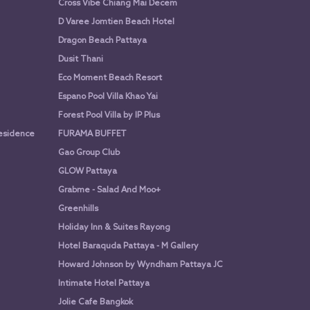
Cross Vibe Chiang Mai Decem
D Varee Jomtien Beach Hotel
Dragon Beach Pattaya
Dusit Thani
Eco Moment Beach Resort
Espano Pool Villa Khao Yai
Forest Pool Villa by IP Plus
Residence
FURAMA BUFFET
Gao Group Club
GLOW Pattaya
Grabme - Salad And Moo+
Greenhills
Holiday Inn & Suites Rayong
Hotel Baraquda Pattaya - M Gallery
Howard Johnson by Wyndham Pattaya JC
Intimate Hotel Pattaya
Jolie Cafe Bangkok