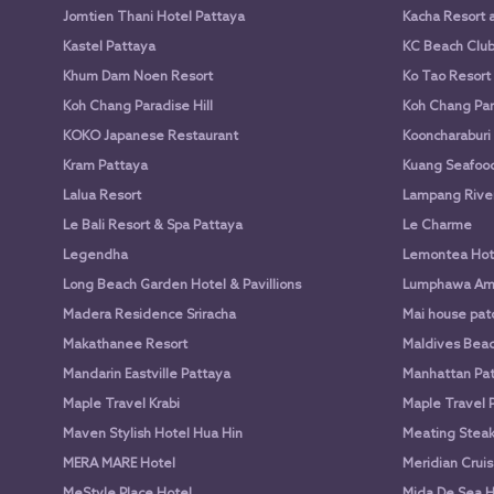
Jomtien Thani Hotel Pattaya
Kacha Resort 
Kastel Pattaya
KC Beach Club 
Khum Dam Noen Resort
Ko Tao Resort
Koh Chang Paradise Hill
Koh Chang Par
KOKO Japanese Restaurant
Kooncharaburi
Kram Pattaya
Kuang Seafood 
Lalua Resort
Lampang Rive
Le Bali Resort & Spa Pattaya
Le Charme
Legendha
Lemontea Hot
Long Beach Garden Hotel & Pavillions
Lumphawa Am
Madera Residence Sriracha
Mai house pato
Makathanee Resort
Maldives Beac
Mandarin Eastville Pattaya
Manhattan Pat
Maple Travel Krabi
Maple Travel 
Maven Stylish Hotel Hua Hin
Meating Stea
MERA MARE Hotel
Meridian Cruis
MeStyle Place Hotel
Mida De Sea H