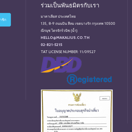
ร่วมเป็นพันธมิตรกับเรา
มาคาเลียส ประเทศไทย
135, 8-9 ถนนปัน สีลม เขตบางรัก กรุงเทพ 10500
ณีรนุช ไตรจักร์วนิช (น้ำ)
HELLO@MAKALIUS.CO.TH
02-821-5215
TAT LICENSE NUMBER: 11/09527
่