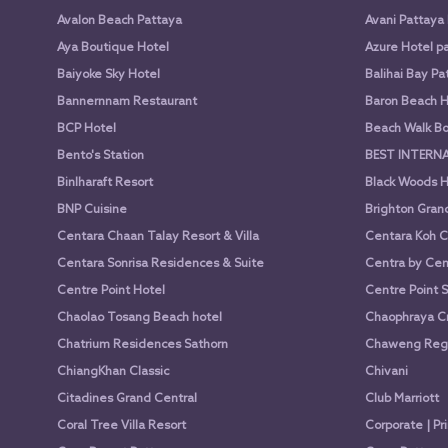
Avalon Beach Pattaya
Avani Pattaya
Aya Boutique Hotel
Azure Hotel p
Baiyoke Sky Hotel
Balihai Bay Pa
Bannernnam Restaurant
Baron Beach H
BCP Hotel
Beach Walk Bo
Bento's Station
BEST INTERN
Binlharaft Resort
Black Woods H
BNP Cuisine
Brighton Gran
Centara Chaan Talay Resort & Villa
Centara Koh C
Centara Sonrisa Residences & Suite
Centra by Cen
Centre Point Hotel
Centre Point 
Chaolao Tosang Beach hotel
Chaophraya Cr
Chatrium Residences Sathorn
Chaweng Rege
ChiangKhan Classic
Chivani
Citadines Grand Central
Club Marriott
Coral Tree Villa Resort
Corporate | Pr