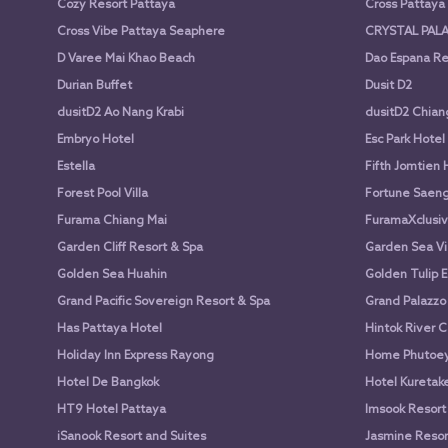
Cozy Resort Pattaya
Cross Pattay
Cross Vibe Pattaya Seaphere
CRYSTAL PALA
D Varee Mai Khao Beach
Dao Espana Re
Durian Buffet
Dusit D2
dusitD2 Ao Nang Krabi
dusitD2 Chian
Embryo Hotel
Esc Park Hotel
Estella
Fifth Jomtien 
Forest Pool Villa
Fortune Saen
Furama Chiang Mai
FuramaXclusiv
Garden Cliff Resort & Spa
Garden Sea Vi
Golden Sea Huahin
Golden Tulip E
Grand Pacific Sovereign Resort & Spa
Grand Palazzo
Has Pattaya Hotel
Hintok River 
Holiday Inn Express Rayong
Home Phutoey 
Hotel De Bangkok
Hotel Kuretake
HT9 Hotel Pattaya
Imsook Resort
iSanook Resort and Suites
Jasmine Resort