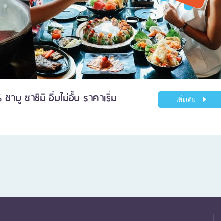
บู ซาซิมิ อิ่มไม่อั้น ราคาเริ่ม
เพิ่มเติม