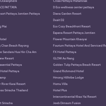
a Oceanphere
Cross Pattaya Pratamnak
CE PATTAYA
D Eco wellness center pattaya
sort Pattaya Jomtien Pattaya
Diana Garden Resort
Dusit D2
g Mai
Eco Cozy Beachfront Resort
Espana Resort Pattaya Jomtien
Hotel
Flower Mountain Khaoyai
g Chan Beach Rayong
Fourium Pattaya Hotel And Serviced 
e Sandara Hua Hin Cha Am
FX Hotel Pattaya
ew Resort
GLOW Ao Nang
ssential Pattaya
Golden Tulip Pattaya Beach Resort
 Hotel Pattaya
Grand Richmond Hotel
Camp
Hmong Hilltribe Lodge
River Kwai Resort
Homu Villa
so Sriracha Thailand
Hotel Plus
Intercontinental Khao Yai Resort
 Sriracha
Jeeb Dimsum Fusion