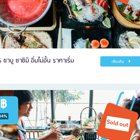
บู ซาซิมิ อิ่มไม่อั้น ราคาเริ่ม
เพิ่มเติม
 ฿
34%