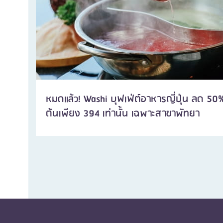
หมดแล้ว! Washi บุฟเฟ่ต์อาหารญี่ปุ่น ลด 50% ชา
ต้นเพียง 394 เท่านั้น เฉพาะสาขาพัทยา