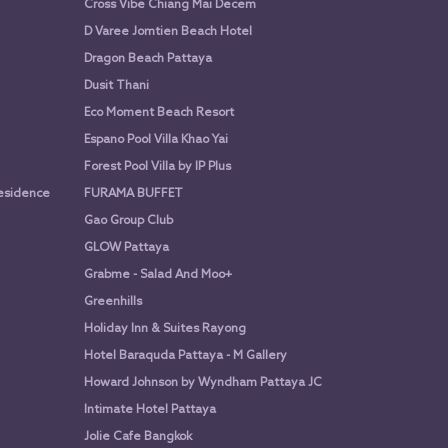
Cross Vibe Chiang Mai Decem
D Varee Jomtien Beach Hotel
Dragon Beach Pattaya
Dusit Thani
Eco Moment Beach Resort
Espano Pool Villa Khao Yai
Forest Pool Villa by IP Plus
Residence
FURAMA BUFFET
Gao Group Club
GLOW Pattaya
Grabme - Salad And Moo+
Greenhills
Holiday Inn & Suites Rayong
Hotel Baraquda Pattaya - M Gallery
Howard Johnson by Wyndham Pattaya JC
Intimate Hotel Pattaya
Jolie Cafe Bangkok