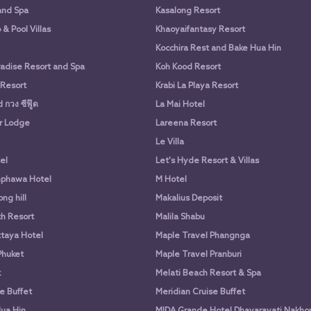
and Spa
Kasalong Resort
& Pool Villas
Khaoyaifantasy Resort
Kocchira Rest and Bake Hua Hin
adise Resort and Spa
Koh Kood Resort
 Resort
Krabi La Playa Resort
กวง ซีฟู๊ด
La Mai Hotel
r Lodge
Lareena Resort
Le Villa
el
Let's Hyde Resort & Villas
phawa Hotel
M Hotel
ng hill
Makalius Deposit
h Resort
Malila Shabu
taya Hotel
Maple Travel Phangnga
Phuket
Maple Travel Pranburi
k
Melati Beach Resort & Spa
e Buffet
Meridian Cruise Buffet
ua Hin
MIDA Grande Hotel Dhavaravati Nakho