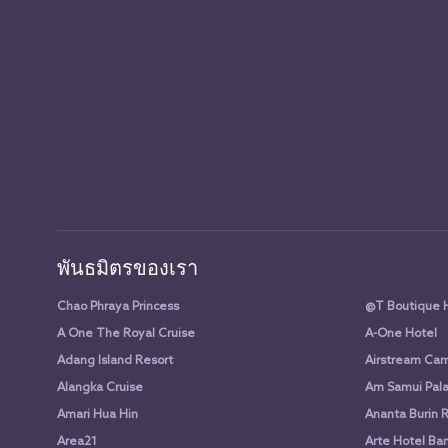
พันธมิตรของเรา
Chao Phraya Princess
@T Boutique 
A One The Royal Cruise
A-One Hotel
Adang Island Resort
Airstream Cam
Alangka Cruise
Am Samui Pala
Amari Hua Hin
Ananta Burin 
Area21
Arte Hotel Ba