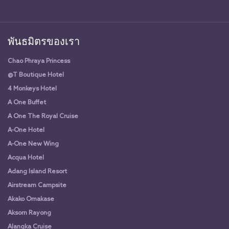
พันธมิตรของเรา
Chao Phraya Princess
@T Boutique Hotel
4 Monkeys Hotel
A One Buffet
A One The Royal Cruise
A-One Hotel
A-One New Wing
Acqua Hotel
Adang Island Resort
Airstream Campsite
Akako Omakase
Aksorn Rayong
Alangka Cruise