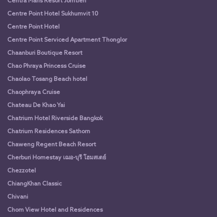
Centra Maris Resort Jomtien
Centre Point Hotel Sukhumvit 10
Centre Point Hotel
Centre Point Serviced Apartment Thonglor
Chaanburi Boutique Resort
Chao Phraya Princess Cruise
Chaolao Tosang Beach hotel
Chaophraya Cruise
Chateau De Khao Yai
Chatrium Hotel Riverside Bangkok
Chatrium Residences Sathorn
Chaweng Regent Beach Resort
Cherburi Homestay เฌอ-บุรี โฮมสเตย์
Chezzotel
ChiangKhan Classic
Chivani
Chom View Hotel and Residences