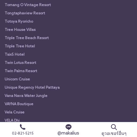
Tomang O Vintage Resort
Tongtaphaview Resort
Totoya Ryoricho
Tree House Villas
Triple Tree Beach Resort
Triple Tree Hotel
Tsix5 Hotel
Twin Lotus Resort
Twin Palms Resort
Unicorn Cruise
Unique Regency Hotel Pattaya
Vana Nava Water Jungle
VAYNA Boutique
Vela Cruise
VELA Dhi
Vela Riverview
@makalius
ดูวอเชอร์อื่นๆ
02-821-5215