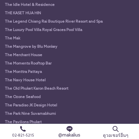
The Idle Hotel & Residence
THE KASET HUA HIN
The Legend Chiang Rai Boutique River Resort and Spa
The Luxury Pool Villa Royal Graces Pool Villa
The Mak
The Mangrove by Blu Monkey
The Merchant House
The Moments Rooftop Bar
The Monttra Pattaya
The Navy House Hotel
The Old Phuket Karon Beach Resort
The Ozone Seafood
The Paradiso JK Design Hotel
The Park Nine Suvarnabhumi
The Pavilions Phuket
The Peri Hotel
@makalius
ดูวอเชอร์อื่นๆ
02-821-5215
The Piano Khaoyai