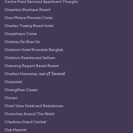
Centre Point Serviced Apartment Thonglor
Chaanburi Boutique Resort
Chao Phraya Princess Cruise
Chaolao Tosang Beach hotel
Chaophraya Cruise
Chateau De Khao Yai
Chatrium Hotel Riverside Bangkok
Chatrium Residences Sathorn
Chaweng Regent Beach Resort
Cherburi Homestay เฌอ-บุรี โฮมสเตย์
Chezzotel
ChiangKhan Classic
Chivani
Chom View Hotel and Residences
Chomchan Around The World
Citadines Grand Central
Club Marriott