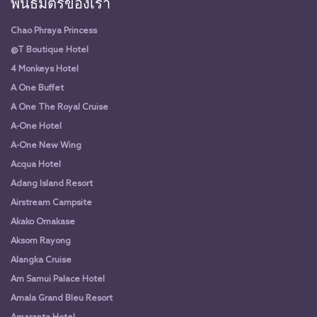
พันธมิตรของเรา
Chao Phraya Princess
@T Boutique Hotel
4 Monkeys Hotel
A One Buffet
A One The Royal Cruise
A-One Hotel
A-One New Wing
Acqua Hotel
Adang Island Resort
Airstream Campsite
Akako Omakase
Aksorn Rayong
Alangka Cruise
Am Samui Palace Hotel
Amala Grand Bleu Resort