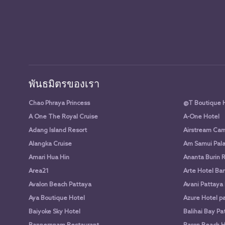
พันธมิตรของเรา
Chao Phraya Princess
@T Boutique 
A One The Royal Cruise
A-One Hotel
Adang Island Resort
Airstream Cam
Alangka Cruise
Am Samui Pala
Amari Hua Hin
Ananta Burin 
Area21
Arte Hotel Ba
Avalon Beach Pattaya
Avani Pattaya
Aya Boutique Hotel
Azure Hotel p
Baiyoke Sky Hotel
Balihai Bay Pa