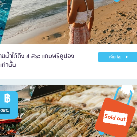
่ายน้ำได้ถึง 4 สระ แถมฟรีคูปอง
เพิ่มเติม
ท่านั้น
 ฿
-25%