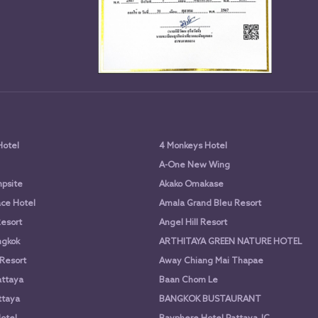
Hotel
4 Monkeys Hotel
A-One New Wing
psite
Akako Omakase
ce Hotel
Amala Grand Bleu Resort
Resort
Angel Hill Resort
ngkok
ARTHITAYA GREEN NATURE HOTEL
 Resort
Away Chiang Mai Thapae
attaya
Baan Chom Le
ttaya
BANGKOK BUSTAURANT