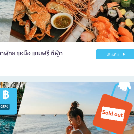
ดพัทยาเหนือ แถมฟรี ซีฟู๊ด
เพิ่มเติม
 ฿
-25%