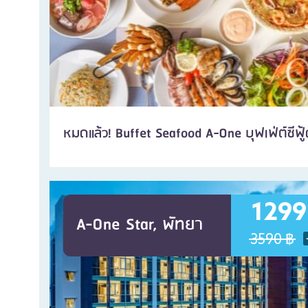
หมดแล้ว! Buffet Seafood A-One บุฟเฟ่ต์ซีฟู้ดไ
1299
A-One Star, พัทยา
3590 ฿