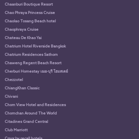
Chaanburi Boutique Resort
Chao Phraya Princess Cruise
Chaolao Tosang Beach hotel
Chaophraya Cruise
Chateau De Khao Yai
Chatrium Hotel Riverside Bangkok
Chatrium Residences Sathorn
Chaweng Regent Beach Resort
Cherburi Homestay เฌอ-บุรี โฮมสเตย์
Chezzotel
ChiangKhan Classic
Chivani
Chom View Hotel and Residences
Chomchan Around The World
Citadines Grand Central
Club Marriott
Cmor by recall hotels