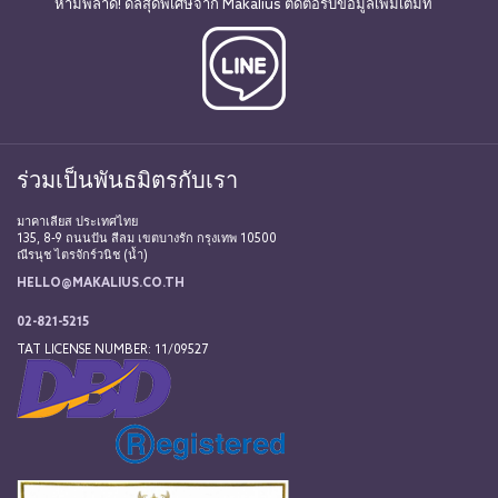
ห้ามพลาด! ดีลสุดพิเศษจาก Makalius ติดต่อรับข้อมูลเพิ่มเติมที่
ร่วมเป็นพันธมิตรกับเรา
มาคาเลียส ประเทศไทย
135, 8-9 ถนนปัน สีลม เขตบางรัก กรุงเทพ 10500
ณีรนุช ไตรจักร์วนิช (น้ำ)
HELLO@MAKALIUS.CO.TH
02-821-5215
TAT LICENSE NUMBER: 11/09527