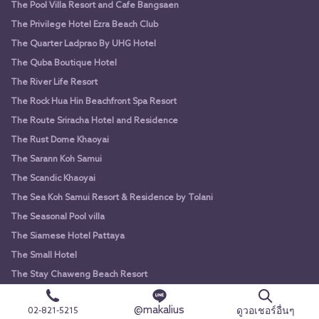
The Pool Villa Resort and Cafe Bangsaen
The Privilege Hotel Ezra Beach Club
The Quarter Ladprao By UHG Hotel
The Quba Boutique Hotel
The River Life Resort
The Rock Hua Hin Beachfront Spa Resort
The Route Sriracha Hotel and Residence
The Rust Dome Khaoyai
The Sarann Koh Samui
The Scandic Khaoyai
The Sea Koh Samui Resort & Residence by Tolani
The Seasonal Pool villa
The Siamese Hotel Pattaya
The Small Hotel
The Stay Chaweng Beach Resort
The Sukosol
@makalius
ดูวอเชอร์อื่นๆ
02-821-5215
The Sun Xclusive