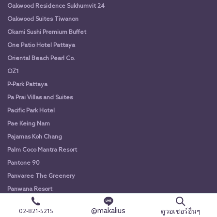
Oakwood Residence Sukhumvit 24
Oakwood Suites Tiwanon
Okami Sushi Premium Buffet
One Patio Hotel Pattaya
Oriental Beach Pearl Co.
OZ1
P-Park Pattaya
Pa Prai Villas and Suites
Pacific Park Hotel
Pae Keing Nam
Pajamas Koh Chang
Palm Coco Mantra Resort
Pantone 90
Panvaree The Greenery
Panwana Resort
Paradise Koh yao
@makalius
ดูวอเชอร์อื่นๆ
02-821-5215
Pareehut Resort