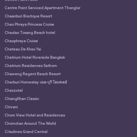
Centre Point Hotel
Centre Point Serviced Apartment Thonglor
Chaanburi Boutique Resort
Chao Phraya Princess Cruise
Chaolao Tosang Beach hotel
Chaophraya Cruise
Chateau De Khao Yai
Chatrium Hotel Riverside Bangkok
Chatrium Residences Sathorn
Chaweng Regent Beach Resort
Cherburi Homestay เฌอ-บุรี โฮมสเตย์
Chezzotel
ChiangKhan Classic
Chivani
Chom View Hotel and Residences
Chomchan Around The World
Citadines Grand Central