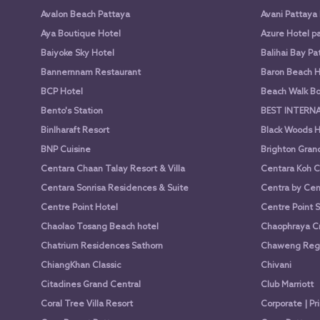
Avalon Beach Pattaya
Avani Pattaya
Aya Boutique Hotel
Azure Hotel p
Baiyoke Sky Hotel
Balihai Bay Pa
Bannernnam Restaurant
Baron Beach H
BCP Hotel
Beach Walk Bo
Bento's Station
BEST INTERN
Binlharaft Resort
Black Woods H
BNP Cuisine
Brighton Gran
Centara Chaan Talay Resort & Villa
Centara Koh C
Centara Sonrisa Residences & Suite
Centra by Cen
Centre Point Hotel
Centre Point 
Chaolao Tosang Beach hotel
Chaophraya Cr
Chatrium Residences Sathorn
Chaweng Rege
ChiangKhan Classic
Chivani
Citadines Grand Central
Club Marriott
Coral Tree Villa Resort
Corporate | Pr