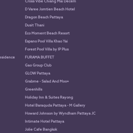
Cross Vibe Chiang Mai Decem
D Varee Jomtien Beach Hotel
Dragon Beach Pattaya
Dusit Thani
Eco Moment Beach Resort
Espano Pool Villa Khao Yai
Forest Pool Villa by IP Plus
Residence
FURAMA BUFFET
Gao Group Club
GLOW Pattaya
Grabme - Salad And Moo+
Greenhills
Holiday Inn & Suites Rayong
Hotel Baraquda Pattaya - M Gallery
Howard Johnson by Wyndham Pattaya JC
Intimate Hotel Pattaya
Jolie Cafe Bangkok