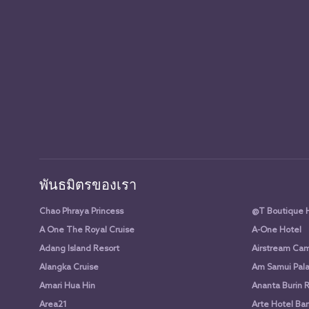
พันธมิตรของเรา
Chao Phraya Princess
@T Boutique 
A One The Royal Cruise
A-One Hotel
Adang Island Resort
Airstream Cam
Alangka Cruise
Am Samui Pala
Amari Hua Hin
Ananta Burin 
Area21
Arte Hotel Ba