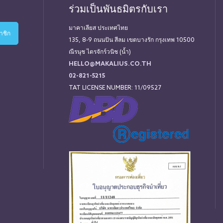
ร่วมเป็นพันธมิตรกับเรา
มาคาเลียส ประเทศไทย
135, 8-9 ถนนปัน สีลม เขตบางรัก กรุงเทพ 10500
ณีรนุช ไตรจักร์วนิช (น้ำ)
HELLO@MAKALIUS.CO.TH
02-821-5215
TAT LICENSE NUMBER: 11/09527
่