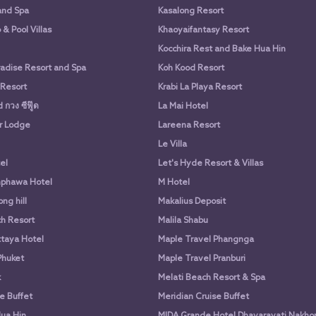
and Spa
Kasalong Resort
& Pool Villas
Khaoyaifantasy Resort
Kocchira Rest and Bake Hua Hin
adise Resort and Spa
Koh Kood Resort
 Resort
Krabi La Playa Resort
กวง ซีฟู๊ด
La Mai Hotel
r Lodge
Lareena Resort
Le Villa
el
Let's Hyde Resort & Villas
phawa Hotel
M Hotel
ng hill
Makalius Deposit
h Resort
Malila Shabu
taya Hotel
Maple Travel Phangnga
Phuket
Maple Travel Pranburi
k
Melati Beach Resort & Spa
e Buffet
Meridian Cruise Buffet
ua Hin
MIDA Grande Hotel Dhavaravati Nakho