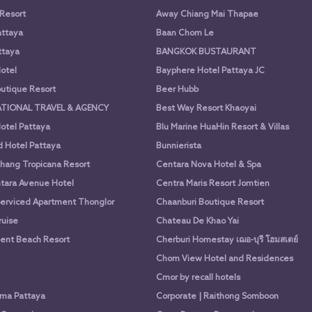
 Resort
Away Chiang Mai Thapae
attaya
Baan Chom Le
ttaya
BANGKOK BUSTAURANT
otel
Bayphere Hotel Pattaya JC
utique Resort
Beer Hubb
ATIONAL TRAVEL & AGENCY
Best Way Resort Khaoyai
otel Pattaya
Blu Marine HuaHin Resort & Villas
d Hotel Pattaya
Bunnierista
hang Tropicana Resort
Centara Nova Hotel & Spa
tara Avenue Hotel
Centra Maris Resort Jomtien
Serviced Apartment Thonglor
Chaanburi Boutique Resort
uise
Chateau De Khao Yai
nt Beach Resort
Cherburi Homestay เฌอ-บุรี โฮมสเตย์
Chom View Hotel and Residences
Cmor by recall hotels
ima Pattaya
Corporate | Raithong Somboon