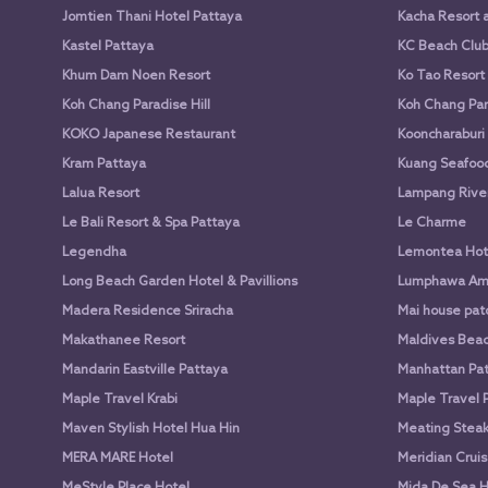
Jomtien Thani Hotel Pattaya
Kacha Resort 
Kastel Pattaya
KC Beach Club 
Khum Dam Noen Resort
Ko Tao Resort
Koh Chang Paradise Hill
Koh Chang Par
KOKO Japanese Restaurant
Kooncharaburi
Kram Pattaya
Kuang Seafood 
Lalua Resort
Lampang Rive
Le Bali Resort & Spa Pattaya
Le Charme
Legendha
Lemontea Hot
Long Beach Garden Hotel & Pavillions
Lumphawa Am
Madera Residence Sriracha
Mai house pato
Makathanee Resort
Maldives Beac
Mandarin Eastville Pattaya
Manhattan Pat
Maple Travel Krabi
Maple Travel 
Maven Stylish Hotel Hua Hin
Meating Stea
MERA MARE Hotel
Meridian Cruis
MeStyle Place Hotel
Mida De Sea H