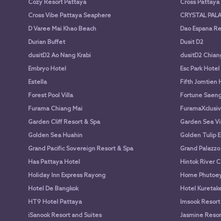
Cozy Resort Pattaya
Cross Pattay
Cross Vibe Pattaya Seaphere
CRYSTAL PALA
D Varee Mai Khao Beach
Dao Espana Re
Durian Buffet
Dusit D2
dusitD2 Ao Nang Krabi
dusitD2 Chian
Embryo Hotel
Esc Park Hotel
Estella
Fifth Jomtien 
Forest Pool Villa
Fortune Saen
Furama Chiang Mai
FuramaXclusiv
Garden Cliff Resort & Spa
Garden Sea Vi
Golden Sea Huahin
Golden Tulip E
Grand Pacific Sovereign Resort & Spa
Grand Palazzo
Has Pattaya Hotel
Hintok River 
Holiday Inn Express Rayong
Home Phutoey 
Hotel De Bangkok
Hotel Kuretake
HT9 Hotel Pattaya
Imsook Resort
iSanook Resort and Suites
Jasmine Resort