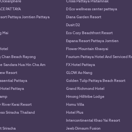
a Oceanphere
Cross Pattaya Pratamnak
CE PATTAYA
D Eco wellness center pattaya
sort Pattaya Jomtien Pattaya
Diana Garden Resort
Dusit D2
g Mai
Eco Cozy Beachfront Resort
Espana Resort Pattaya Jomtien
Hotel
Flower Mountain Khaoyai
g Chan Beach Rayong
Fourium Pattaya Hotel And Serviced 
e Sandara Hua Hin Cha Am
FX Hotel Pattaya
ew Resort
GLOW Ao Nang
ssential Pattaya
Golden Tulip Pattaya Beach Resort
 Hotel Pattaya
Grand Richmond Hotel
Camp
Hmong Hilltribe Lodge
River Kwai Resort
Homu Villa
so Sriracha Thailand
Hotel Plus
Intercontinental Khao Yai Resort
 Sriracha
Jeeb Dimsum Fusion