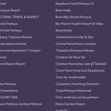
otel
Bayphere Hotel Pattaya JC
utique Resort
Beer Hubb
ATIONAL TRAVEL & AGENCY
Best Way Resort Khaoyai
otel Pattaya
Blu Marine HuaHin Resort & Villas
d Hotel Pattaya
Bunnierista
hang Tropicana Resort
Centara Nova Hotel & Spa
tara Avenue Hotel
Centra Maris Resort Jomtien
Serviced Apartment Thonglor
Chaanburi Boutique Resort
uise
Chateau De Khao Yai
nt Beach Resort
Cherburi Homestay เฌอ-บุรี โฮมสเตย์
Chom View Hotel and Residences
Cmor by recall hotels
ima Pattaya
Corporate | Raithong Somboon
a Oceanphere
Cross Pattaya Pratamnak
CE PATTAYA
D Eco wellness center pattaya
sort Pattaya Jomtien Pattaya
Diana Garden Resort
Dusit D2