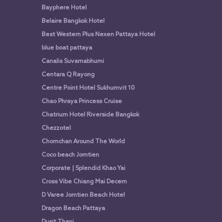
Bayphere Hotel
Belaire Bangkok Hotel
Best Western Plus Nexen Pattaya Hotel
blue boat pattaya
Canalis Suvarnabhumi
Centara Q Rayong
Centre Point Hotel Sukhumvit 10
Chao Phraya Princess Cruise
Chatrium Hotel Riverside Bangkok
Chezzotel
Chomchan Around The World
Coco beach Jomtien
Corporate | Splendid Khao Yai
Cross Vibe Chiang Mai Decem
D Varee Jomtien Beach Hotel
Dragon Beach Pattaya
Dusit Thani