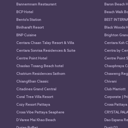
Bannernnam Restaurant
Baron Beach H
BCP Hotel
Beach Walk Bo
Bento's Station
BEST INTERN
Binlharaft Resort
Black Woods H
BNP Cuisine
Brighton Gran
Centara Chaan Talay Resort & Villa
Centara Koh C
Centara Sonrisa Residences & Suite
Centra by Cen
Centre Point Hotel
Centre Point 
Chaolao Tosang Beach hotel
Chaophraya Cr
Chatrium Residences Sathorn
Chaweng Rege
ChiangKhan Classic
Chivani
Citadines Grand Central
Club Marriott
Coral Tree Villa Resort
Corporate | Pr
Cozy Resort Pattaya
Cross Pattay
Cross Vibe Pattaya Seaphere
CRYSTAL PALA
D Varee Mai Khao Beach
Dao Espana Re
Durian Buffet
Dusit D2