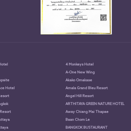
Hotel
4 Monkeys Hotel
A-One New Wing
psite
Akako Omakase
ce Hotel
Amala Grand Bleu Resort
Resort
Angel Hill Resort
ngkok
ARTHITAYA GREEN NATURE HOTEL
 Resort
Away Chiang Mai Thapae
attaya
Baan Chom Le
ttaya
BANGKOK BUSTAURANT