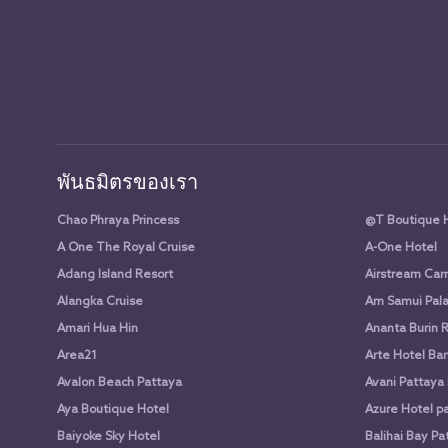
พันธมิตรของเรา
Chao Phraya Princess
@T Boutique 
A One The Royal Cruise
A-One Hotel
Adang Island Resort
Airstream Cam
Alangka Cruise
Am Samui Pala
Amari Hua Hin
Ananta Burin 
Area21
Arte Hotel Ba
Avalon Beach Pattaya
Avani Pattaya
Aya Boutique Hotel
Azure Hotel p
Baiyoke Sky Hotel
Balihai Bay Pa