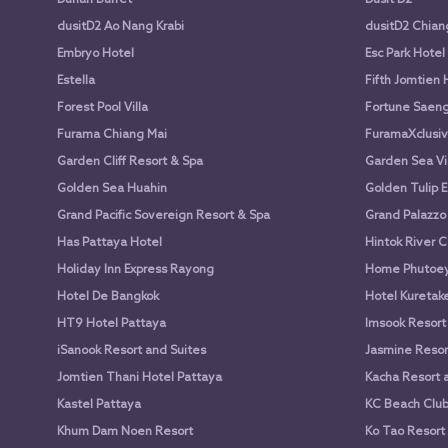
dusitD2 Ao Nang Krabi
dusitD2 Chian
Embryo Hotel
Esc Park Hotel
Estella
Fifth Jomtien 
Forest Pool Villa
Fortune Saen
Furama Chiang Mai
FuramaXclusiv
Garden Cliff Resort & Spa
Garden Sea Vi
Golden Sea Huahin
Golden Tulip E
Grand Pacific Sovereign Resort & Spa
Grand Palazzo
Has Pattaya Hotel
Hintok River 
Holiday Inn Express Rayong
Home Phutoey 
Hotel De Bangkok
Hotel Kuretake
HT9 Hotel Pattaya
Imsook Resort
iSanook Resort and Suites
Jasmine Resort
Jomtien Thani Hotel Pattaya
Kacha Resort 
Kastel Pattaya
KC Beach Club 
Khum Dam Noen Resort
Ko Tao Resort