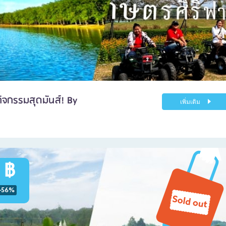
กิจกรรมสุดมันส์! By
เพิ่มเติม
 ฿
-56%