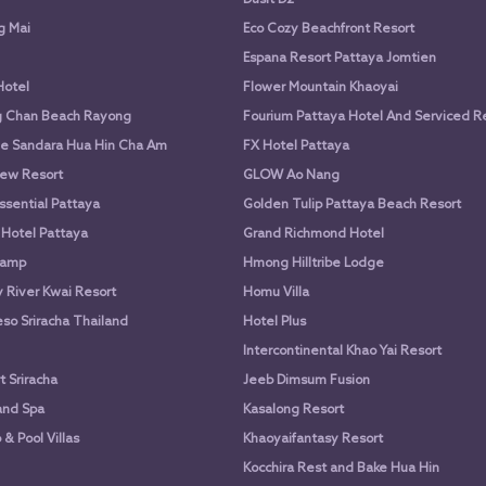
g Mai
Eco Cozy Beachfront Resort
Espana Resort Pattaya Jomtien
Hotel
Flower Mountain Khaoyai
g Chan Beach Rayong
Fourium Pattaya Hotel And Serviced 
e Sandara Hua Hin Cha Am
FX Hotel Pattaya
ew Resort
GLOW Ao Nang
ssential Pattaya
Golden Tulip Pattaya Beach Resort
 Hotel Pattaya
Grand Richmond Hotel
Camp
Hmong Hilltribe Lodge
River Kwai Resort
Homu Villa
so Sriracha Thailand
Hotel Plus
Intercontinental Khao Yai Resort
 Sriracha
Jeeb Dimsum Fusion
and Spa
Kasalong Resort
& Pool Villas
Khaoyaifantasy Resort
Kocchira Rest and Bake Hua Hin