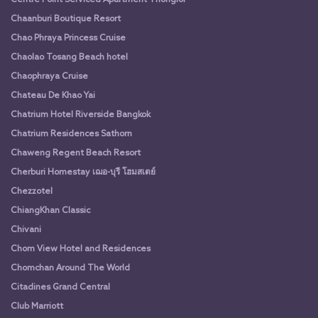
Chaanburi Boutique Resort
Chao Phraya Princess Cruise
Chaolao Tosang Beach hotel
Chaophraya Cruise
Chateau De Khao Yai
Chatrium Hotel Riverside Bangkok
Chatrium Residences Sathorn
Chaweng Regent Beach Resort
Cherburi Homestay เฌอ-บุรี โฮมสเตย์
Chezzotel
ChiangKhan Classic
Chivani
Chom View Hotel and Residences
Chomchan Around The World
Citadines Grand Central
Club Marriott