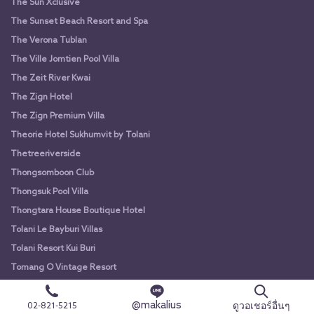
The Sun Xclusive
The Sunset Beach Resort and Spa
The Verona Tublan
The Ville Jomtien Pool Villa
The Zeit River Kwai
The Zign Hotel
The Zign Premium Villa
Theorie Hotel Sukhumvit by Tolani
Thetreeriverside
Thongsomboon Club
Thongsuk Pool Villa
Thongtara House Boutique Hotel
Tolani Le Bayburi Villas
Tolani Resort Kui Buri
Tomang O Vintage Resort
Tongtaphaview Resort
@makalius
Totoya Ryoricho
ดูวอเชอร์อื่นๆ
02-821-5215