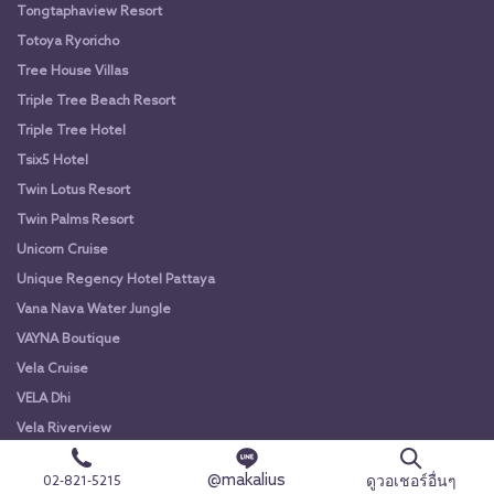
Tongtaphaview Resort
Totoya Ryoricho
Tree House Villas
Triple Tree Beach Resort
Triple Tree Hotel
Tsix5 Hotel
Twin Lotus Resort
Twin Palms Resort
Unicorn Cruise
Unique Regency Hotel Pattaya
Vana Nava Water Jungle
VAYNA Boutique
Vela Cruise
VELA Dhi
Vela Riverview
Venice Krabi Villa Resort
@makalius
ดูวอเชอร์อื่นๆ
02-821-5215
Veravian Resort