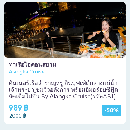
ท่าเรือไอคอนสยาม
Alangka Cruise
ดินเนอร์เรือสำราญหรู กินบุฟเฟ่ต์กลางแม่น้ำ
เจ้าพระยา ชมวิวอลังการ พร้อมอิ่มอร่อยซีฟู๊ด
จัดเต็มไม่อั้น By Alangka Cruise(รหัสAB1)
989 ฿
-50%
2000 ฿