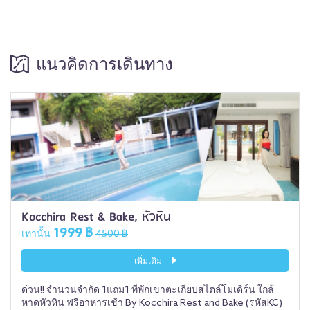
แนวคิดการเดินทาง
Kocchira Rest & Bake, หัวหิน
1999 ฿
เท่านั้น
4500 ฿
เพิ่มเติม
ด่วน!! จำนวนจำกัด 1แถม1 ที่พักเขาตะเกียบสไตล์โมเดิร์น ใกล้
หาดหัวหิน ฟรีอาหารเช้า By Kocchira Rest and Bake (รหัสKC)