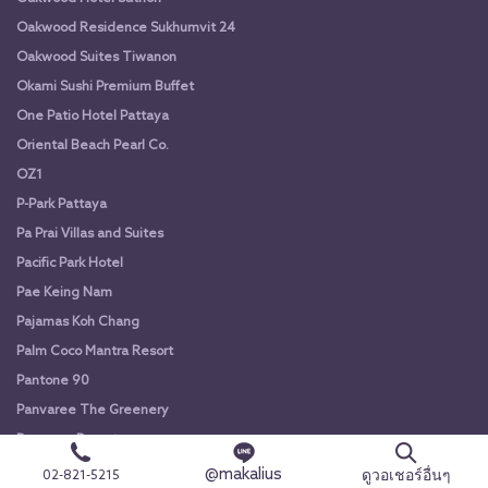
Oakwood Residence Sukhumvit 24
Oakwood Suites Tiwanon
Okami Sushi Premium Buffet
One Patio Hotel Pattaya
Oriental Beach Pearl Co.
OZ1
P-Park Pattaya
Pa Prai Villas and Suites
Pacific Park Hotel
Pae Keing Nam
Pajamas Koh Chang
Palm Coco Mantra Resort
Pantone 90
Panvaree The Greenery
Panwana Resort
Paradise Koh yao
@makalius
ดูวอเชอร์อื่นๆ
02-821-5215