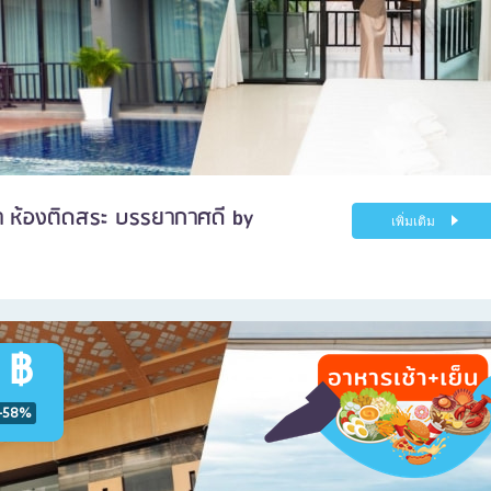
ำ ห้องติดสระ บรรยากาศดี by
เพิ่มเติม
 ฿
-58%