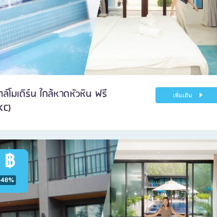
ล์โมเดิร์น ใกล้หาดหัวหิน ฟรี
เพิ่มเติม
KC)
 ฿
-48%