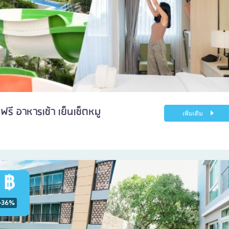
ฟรี อาหารเช้า เย็นเซ็ตหมู
เพิ่มเติม
 ฿
-36%