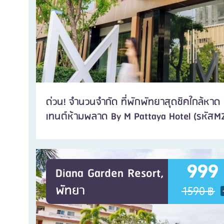
ด่วน! จำนวนจำกัด ที่พักพัทยาสุดชิคใกล้หา
เทนต์ห้ามพลาด By M Pattaya Hotel (รหัสM
999
Diana Garden Resort,
พัทยา
1590 ฿