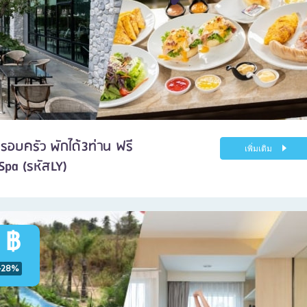
รอบครัว พักได้3ท่าน ฟรี
เพิ่มเติม
 Spa (รหัสLY)
 ฿
-28%