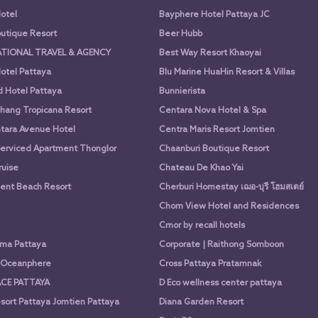
otel
Bayphere Hotel Pattaya JC
utique Resort
Beer Hubb
ATIONAL TRAVEL & AGENCY
Best Way Resort Khaoyai
otel Pattaya
Blu Marine HuaHin Resort & Villas
d Hotel Pattaya
Bunnierista
hang Tropicana Resort
Centara Nova Hotel & Spa
tara Avenue Hotel
Centra Maris Resort Jomtien
Serviced Apartment Thonglor
Chaanburi Boutique Resort
uise
Chateau De Khao Yai
nt Beach Resort
Cherburi Homestay เฌอ-บุรี โฮมสเตย์
Chom View Hotel and Residences
Cmor by recall hotels
ima Pattaya
Corporate | Raithong Somboon
a Oceanphere
Cross Pattaya Pratamnak
CE PATTAYA
D Eco wellness center pattaya
sort Pattaya Jomtien Pattaya
Diana Garden Resort