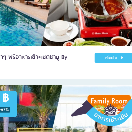
บาๆ ฟรีอาหารเช้า+เซตชาบู By
เพิ่มเติม
 ฿
-67%