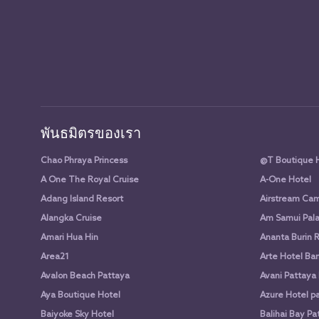
พันธมิตรของเรา
Chao Phraya Princess
@T Boutique 
A One The Royal Cruise
A-One Hotel
Adang Island Resort
Airstream Cam
Alangka Cruise
Am Samui Pala
Amari Hua Hin
Ananta Burin 
Area21
Arte Hotel Ba
Avalon Beach Pattaya
Avani Pattaya
Aya Boutique Hotel
Azure Hotel p
Baiyoke Sky Hotel
Balihai Bay Pa