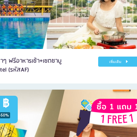
บาๆ ฟรีอาหารเช้า+เซตชาบู
เพิ่มเติม
el (รหัสAF)
 ฿
-50%