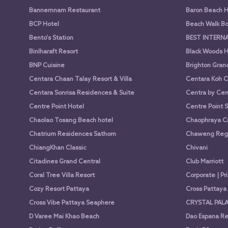
Bannernnam Restaurant
Baron Beach H
BCP Hotel
Beach Walk Bo
Bento's Station
BEST INTERN
Binlharaft Resort
Black Woods H
BNP Cuisine
Brighton Gran
Centara Chaan Talay Resort & Villa
Centara Koh C
Centara Sonrisa Residences & Suite
Centra by Cen
Centre Point Hotel
Centre Point 
Chaolao Tosang Beach hotel
Chaophraya Cr
Chatrium Residences Sathorn
Chaweng Rege
ChiangKhan Classic
Chivani
Citadines Grand Central
Club Marriott
Coral Tree Villa Resort
Corporate | Pr
Cozy Resort Pattaya
Cross Pattay
Cross Vibe Pattaya Seaphere
CRYSTAL PALA
D Varee Mai Khao Beach
Dao Espana Re