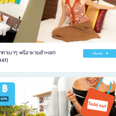
ราคาเบาๆ ฟรีอาหารเช้า+เซต
เพิ่มเติม
สAT)
 ฿
-43%