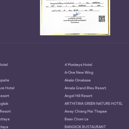
Hotel
4 Monkeys Hotel
A-One New Wing
psite
Akako Omakase
ce Hotel
Amala Grand Bleu Resort
Resort
Angel Hill Resort
ngkok
ARTHITAYA GREEN NATURE HOTEL
 Resort
Away Chiang Mai Thapae
attaya
Baan Chom Le
ttaya
BANGKOK BUSTAURANT