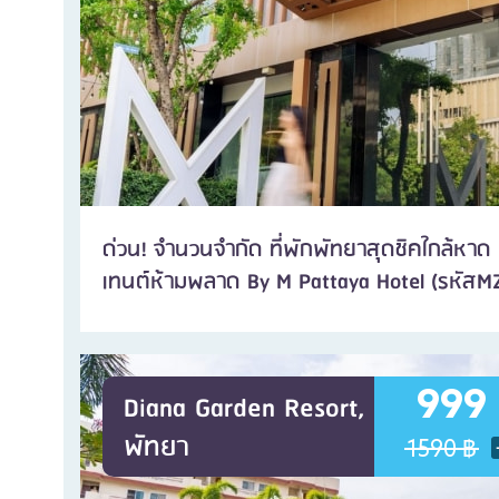
ด่วน! จำนวนจำกัด ที่พักพัทยาสุดชิคใกล้หา
เทนต์ห้ามพลาด By M Pattaya Hotel (รหัสM
999
Diana Garden Resort,
พัทยา
1590 ฿