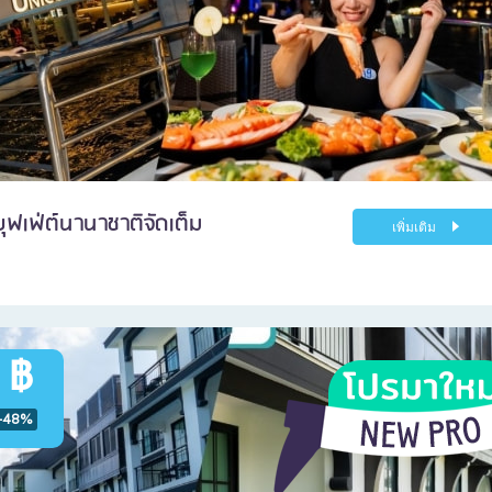
บุฟเฟ่ต์นานาชาติจัดเต็ม
เพิ่มเติม
 ฿
-48%