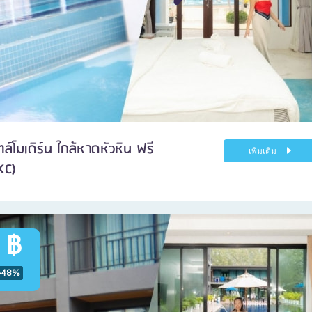
ล์โมเดิร์น ใกล้หาดหัวหิน ฟรี
เพิ่มเติม
KC)
 ฿
-48%