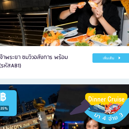
เจ้าพระยา ชมวิวอลังการ พร้อม
เพิ่มเติม
e(รหัสAB1)
 ฿
-35%