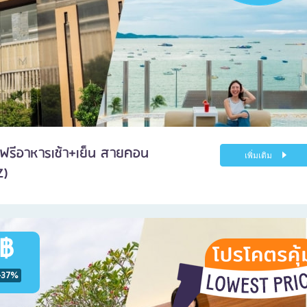
ด ฟรีอาหารเช้า+เย็น สายคอน
เพิ่มเติม
Z)
 ฿
-37%