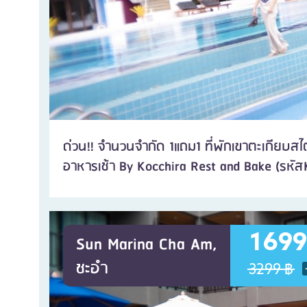
ด่วน!! จำนวนจำกัด 1แถม1 ที่พักเขาตะเกียบสไต
อาหารเช้า By Kocchira Rest and Bake (รหัส
1699
Sun Marina Cha Am,
ชะอำ
3299 ฿