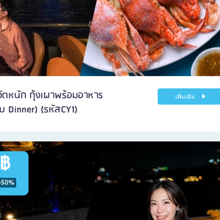
ดจัดหนัก กุ้งเผาพร้อมอาหาร
เพิ่มเติม
บ Dinner) (รหัสCY1)
 ฿
-50%