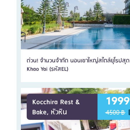
ด่วน! จำนวนจำกัด นอนเขาใหญ่สไตล์ยุโรปสุดห
Khao Yai (รหัสEL)
1999
Kocchira Rest &
Bake, หัวหิน
4500 ฿