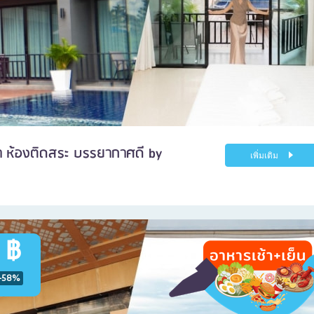
ำ ห้องติดสระ บรรยากาศดี by
เพิ่มเติม
 ฿
-58%