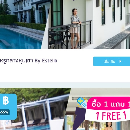
รูกลางหุบเขา By Estella
เพิ่มเติม
 ฿
-55%