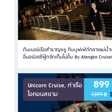
ดินเนอร์เรือสำราญหรู กินบุฟเฟ่ต์กลางแม่น้ำ
อิ่มอร่อยซีฟู๊ดจัดเต็มไม่อั้น By Alangka Cruis
899
Unicorn Cruise, ท่าเรือ
ไอคอนสยาม
1399 ฿