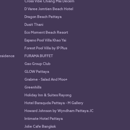
Cross Vibe Chiang Mai Decem
D Varee Jomtien Beach Hotel
Dragon Beach Pattaya
Dusit Thani
Eco Moment Beach Resort
Espano Pool Villa Khao Yai
Forest Pool Villa by IP Plus
Residence
FURAMA BUFFET
Gao Group Club
GLOW Pattaya
Grabme - Salad And Moo+
Greenhills
Holiday Inn & Suites Rayong
Hotel Baraquda Pattaya - M Gallery
Howard Johnson by Wyndham Pattaya JC
Intimate Hotel Pattaya
Jolie Cafe Bangkok