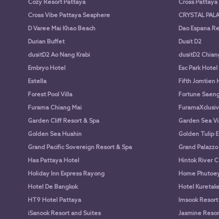
Cozy Resort Pattaya
Cross Pattay
Cross Vibe Pattaya Seaphere
CRYSTAL PALA
D Varee Mai Khao Beach
Dao Espana Re
Durian Buffet
Dusit D2
dusitD2 Ao Nang Krabi
dusitD2 Chian
Embryo Hotel
Esc Park Hotel
Estella
Fifth Jomtien 
Forest Pool Villa
Fortune Saen
Furama Chiang Mai
FuramaXclusiv
Garden Cliff Resort & Spa
Garden Sea Vi
Golden Sea Huahin
Golden Tulip E
Grand Pacific Sovereign Resort & Spa
Grand Palazzo
Has Pattaya Hotel
Hintok River 
Holiday Inn Express Rayong
Home Phutoey 
Hotel De Bangkok
Hotel Kuretake
HT9 Hotel Pattaya
Imsook Resort
iSanook Resort and Suites
Jasmine Resort