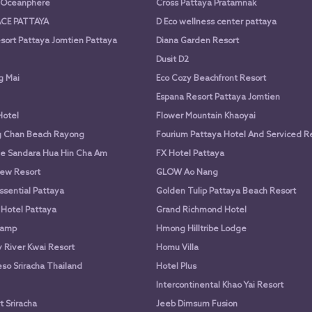
a Oceanphere
Cross Pattaya Pratamnak
CE PATTAYA
D Eco wellness center pattaya
sort Pattaya Jomtien Pattaya
Diana Garden Resort
Dusit D2
g Mai
Eco Cozy Beachfront Resort
Espana Resort Pattaya Jomtien
Hotel
Flower Mountain Khaoyai
g Chan Beach Rayong
Fourium Pattaya Hotel And Serviced 
e Sandara Hua Hin Cha Am
FX Hotel Pattaya
ew Resort
GLOW Ao Nang
ssential Pattaya
Golden Tulip Pattaya Beach Resort
 Hotel Pattaya
Grand Richmond Hotel
Camp
Hmong Hilltribe Lodge
River Kwai Resort
Homu Villa
so Sriracha Thailand
Hotel Plus
Intercontinental Khao Yai Resort
 Sriracha
Jeeb Dimsum Fusion