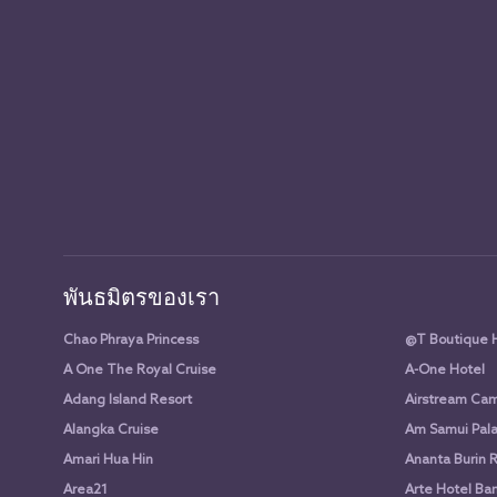
พันธมิตรของเรา
Chao Phraya Princess
@T Boutique 
A One The Royal Cruise
A-One Hotel
Adang Island Resort
Airstream Cam
Alangka Cruise
Am Samui Pala
Amari Hua Hin
Ananta Burin 
Area21
Arte Hotel Ba