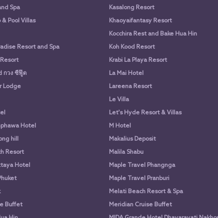
and Spa
Kasalong Resort
& Pool Villas
Khaoyaifantasy Resort
Kocchira Rest and Bake Hua Hin
adise Resort and Spa
Koh Kood Resort
 Resort
Krabi La Playa Resort
กวง ซีฟู๊ด
La Mai Hotel
r Lodge
Lareena Resort
Le Villa
el
Let's Hyde Resort & Villas
phawa Hotel
M Hotel
ng hill
Makalius Deposit
h Resort
Malila Shabu
taya Hotel
Maple Travel Phangnga
Phuket
Maple Travel Pranburi
k
Melati Beach Resort & Spa
e Buffet
Meridian Cruise Buffet
ua Hin
MIDA Grande Hotel Dhavaravati Nakho