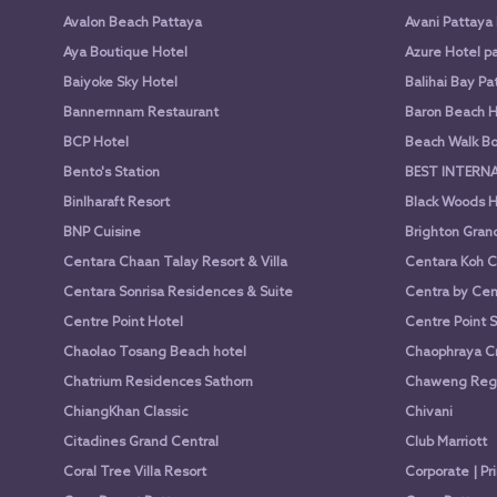
Avalon Beach Pattaya
Avani Pattaya
Aya Boutique Hotel
Azure Hotel p
Baiyoke Sky Hotel
Balihai Bay Pa
Bannernnam Restaurant
Baron Beach H
BCP Hotel
Beach Walk Bo
Bento's Station
BEST INTERN
Binlharaft Resort
Black Woods H
BNP Cuisine
Brighton Gran
Centara Chaan Talay Resort & Villa
Centara Koh C
Centara Sonrisa Residences & Suite
Centra by Cen
Centre Point Hotel
Centre Point 
Chaolao Tosang Beach hotel
Chaophraya Cr
Chatrium Residences Sathorn
Chaweng Rege
ChiangKhan Classic
Chivani
Citadines Grand Central
Club Marriott
Coral Tree Villa Resort
Corporate | Pr