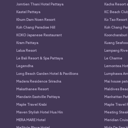
Jomtien Thani Hotel Pattaya
Kacha Resort 
Kastel Pattaya
KC Beach Club 
Khum Dam Noen Resort
Ko Tao Resort
Koh Chang Paradise Hill
Koh Chang Par
KOKO Japanese Restaurant
Kooncharaburi
Kram Pattaya
Kuang Seafood 
Lalua Resort
Lampang Rive
Le Bali Resort & Spa Pattaya
Le Charme
Legendha
Lemontea Hot
Long Beach Garden Hotel & Pavillions
Lumphawa Am
Madera Residence Sriracha
Mai house pato
Makathanee Resort
Maldives Beac
Mandarin Eastville Pattaya
Manhattan Pat
Maple Travel Krabi
Maple Travel 
Maven Stylish Hotel Hua Hin
Meating Stea
MERA MARE Hotel
Meridian Cruis
MeStyle Place Hotel
Mida De Sea H