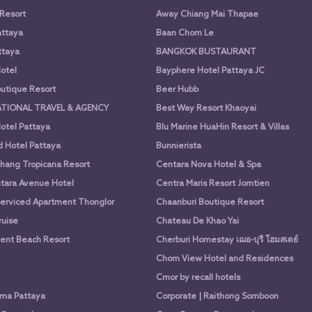
 Resort
Away Chiang Mai Thapae
attaya
Baan Chom Le
ttaya
BANGKOK BUSTAURANT
otel
Bayphere Hotel Pattaya JC
utique Resort
Beer Hubb
ATIONAL TRAVEL & AGENCY
Best Way Resort Khaoyai
otel Pattaya
Blu Marine HuaHin Resort & Villas
d Hotel Pattaya
Bunnierista
hang Tropicana Resort
Centara Nova Hotel & Spa
tara Avenue Hotel
Centra Maris Resort Jomtien
Serviced Apartment Thonglor
Chaanburi Boutique Resort
uise
Chateau De Khao Yai
nt Beach Resort
Cherburi Homestay เฌอ-บุรี โฮมสเตย์
Chom View Hotel and Residences
Cmor by recall hotels
ima Pattaya
Corporate | Raithong Somboon