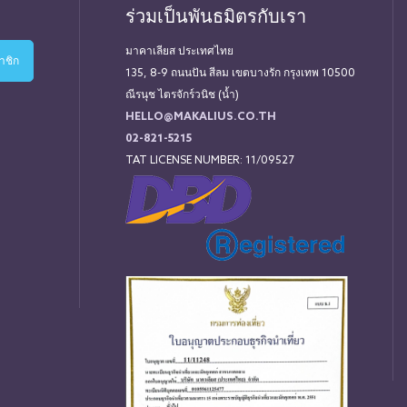
ร่วมเป็นพันธมิตรกับเรา
มาคาเลียส ประเทศไทย
135, 8-9 ถนนปัน สีลม เขตบางรัก กรุงเทพ 10500
ณีรนุช ไตรจักร์วนิช (น้ำ)
HELLO@MAKALIUS.CO.TH
02-821-5215
TAT LICENSE NUMBER: 11/09527
่