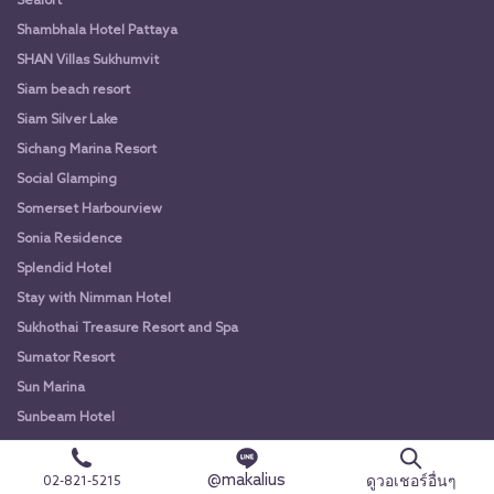
Sealoft
Shambhala Hotel Pattaya
SHAN Villas Sukhumvit
Siam beach resort
Siam Silver Lake
Sichang Marina Resort
Social Glamping
Somerset Harbourview
Sonia Residence
Splendid Hotel
Stay with Nimman Hotel
Sukhothai Treasure Resort and Spa
Sumator Resort
Sun Marina
Sunbeam Hotel
Sunshine Garden Resort
Sunshine Hip Hotel
@makalius
ดูวอเชอร์อื่นๆ
02-821-5215