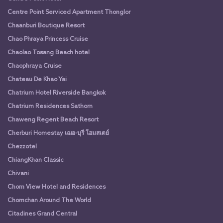
Centre Point Serviced Apartment Thonglor
Chaanburi Boutique Resort
Chao Phraya Princess Cruise
Chaolao Tosang Beach hotel
Chaophraya Cruise
Chateau De Khao Yai
Chatrium Hotel Riverside Bangkok
Chatrium Residences Sathorn
Chaweng Regent Beach Resort
Cherburi Homestay เฌอ-บุรี โฮมสเตย์
Chezzotel
ChiangKhan Classic
Chivani
Chom View Hotel and Residences
Chomchan Around The World
Citadines Grand Central