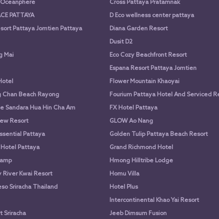
a Oceanphere
Cross Pattaya Pratamnak
CE PATTAYA
D Eco wellness center pattaya
sort Pattaya Jomtien Pattaya
Diana Garden Resort
Dusit D2
g Mai
Eco Cozy Beachfront Resort
Espana Resort Pattaya Jomtien
Hotel
Flower Mountain Khaoyai
g Chan Beach Rayong
Fourium Pattaya Hotel And Serviced 
e Sandara Hua Hin Cha Am
FX Hotel Pattaya
ew Resort
GLOW Ao Nang
ssential Pattaya
Golden Tulip Pattaya Beach Resort
 Hotel Pattaya
Grand Richmond Hotel
Camp
Hmong Hilltribe Lodge
River Kwai Resort
Homu Villa
so Sriracha Thailand
Hotel Plus
Intercontinental Khao Yai Resort
 Sriracha
Jeeb Dimsum Fusion