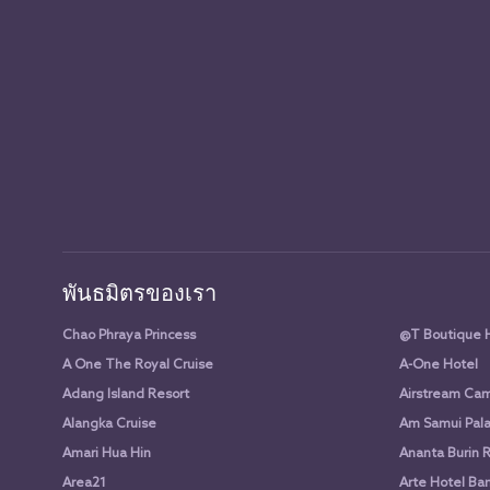
พันธมิตรของเรา
Chao Phraya Princess
@T Boutique 
A One The Royal Cruise
A-One Hotel
Adang Island Resort
Airstream Cam
Alangka Cruise
Am Samui Pala
Amari Hua Hin
Ananta Burin 
Area21
Arte Hotel Ba