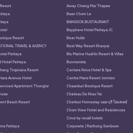
 Resort
Away Chiang Mai Thapae
attaya
Baan Chom Le
ttaya
BANGKOK BUSTAURANT
otel
Bayphere Hotel Pattaya JC
utique Resort
Beer Hubb
ATIONAL TRAVEL & AGENCY
Best Way Resort Khaoyai
otel Pattaya
Blu Marine HuaHin Resort & Villas
d Hotel Pattaya
Bunnierista
hang Tropicana Resort
Centara Nova Hotel & Spa
tara Avenue Hotel
Centra Maris Resort Jomtien
Serviced Apartment Thonglor
Chaanburi Boutique Resort
uise
Chateau De Khao Yai
nt Beach Resort
Cherburi Homestay เฌอ-บุรี โฮมสเตย์
Chom View Hotel and Residences
Cmor by recall hotels
ima Pattaya
Corporate | Raithong Somboon