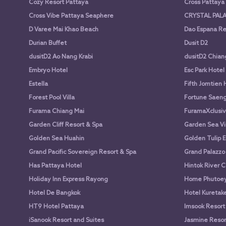
Cozy Resort Pattaya
Cross Pattay
Cross Vibe Pattaya Seaphere
CRYSTAL PALA
D Varee Mai Khao Beach
Dao Espana Re
Durian Buffet
Dusit D2
dusitD2 Ao Nang Krabi
dusitD2 Chian
Embryo Hotel
Esc Park Hotel
Estella
Fifth Jomtien 
Forest Pool Villa
Fortune Saen
Furama Chiang Mai
FuramaXclusiv
Garden Cliff Resort & Spa
Garden Sea Vi
Golden Sea Huahin
Golden Tulip E
Grand Pacific Sovereign Resort & Spa
Grand Palazzo
Has Pattaya Hotel
Hintok River 
Holiday Inn Express Rayong
Home Phutoey 
Hotel De Bangkok
Hotel Kuretake
HT9 Hotel Pattaya
Imsook Resort
iSanook Resort and Suites
Jasmine Resort