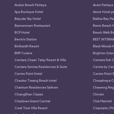
Avalon Beach Pattaya
Avani Pattaya
Aya Boutique Hotel
Azure Hotel p
Baiyoke Sky Hotel
Balihai Bay Pa
Bannernnam Restaurant
Baron Beach H
BCP Hotel
Beach Walk Bo
Bento's Station
BEST INTERN
Binlharaft Resort
Black Woods H
BNP Cuisine
Brighton Gran
Centara Chaan Talay Resort & Villa
Centara Koh C
Centara Sonrisa Residences & Suite
Centra by Cen
Centre Point Hotel
Centre Point 
Chaolao Tosang Beach hotel
Chaophraya Cr
Chatrium Residences Sathorn
Chaweng Rege
ChiangKhan Classic
Chivani
Citadines Grand Central
Club Marriott
Coral Tree Villa Resort
Corporate | Pr