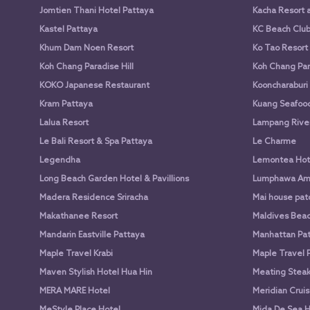
Jomtien Thani Hotel Pattaya
Kacha Resort 
Kastel Pattaya
KC Beach Club 
Khum Dam Noen Resort
Ko Tao Resort
Koh Chang Paradise Hill
Koh Chang Par
KOKO Japanese Restaurant
Kooncharaburi
Kram Pattaya
Kuang Seafood 
Lalua Resort
Lampang Rive
Le Bali Resort & Spa Pattaya
Le Charme
Legendha
Lemontea Hot
Long Beach Garden Hotel & Pavillions
Lumphawa Am
Madera Residence Sriracha
Mai house pato
Makathanee Resort
Maldives Beac
Mandarin Eastville Pattaya
Manhattan Pat
Maple Travel Krabi
Maple Travel 
Maven Stylish Hotel Hua Hin
Meating Stea
MERA MARE Hotel
Meridian Cruis
MeStyle Place Hotel
Mida De Sea H