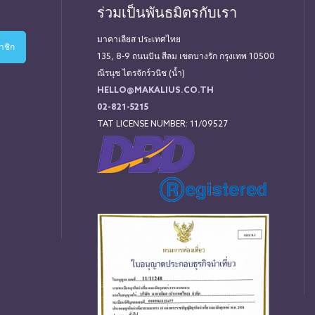
ร่วมเป็นพันธมิตรกับเรา
มาคาเลียส ประเทศไทย
135, 8-9 ถนนปัน สีลม เขตบางรัก กรุงเทพ 10500
ณีรนุช ไตรจักร์วนิช (น้ำ)
HELLO@MAKALIUS.CO.TH
02-821-5215
TAT LICENSE NUMBER: 11/09527
่