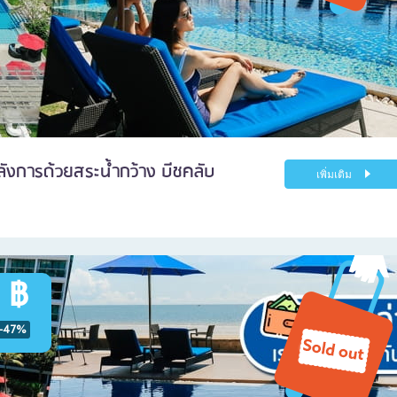
อลังการด้วยสระน้ำกว้าง บีชคลับ
เพิ่มเติม
 ฿
-47%