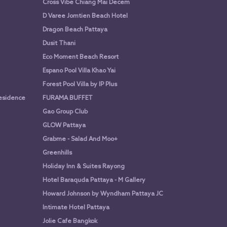
Cross Vibe Chiang Mai Decem
D Varee Jomtien Beach Hotel
Dragon Beach Pattaya
Dusit Thani
Eco Moment Beach Resort
Espano Pool Villa Khao Yai
Forest Pool Villa by IP Plus
Residence
FURAMA BUFFET
Gao Group Club
GLOW Pattaya
Grabme - Salad And Moo+
Greenhills
Holiday Inn & Suites Rayong
Hotel Baraquda Pattaya - M Gallery
Howard Johnson by Wyndham Pattaya JC
Intimate Hotel Pattaya
Jolie Cafe Bangkok