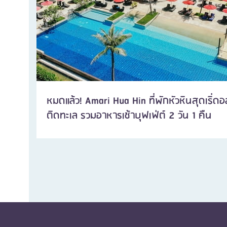
หมดแล้ว! Amari Hua Hin ที่พักหัวหินสุดเริ่ด
ติดทะเล รวมอาหารเช้าบุฟเฟ่ต์ 2 วัน 1 คืน