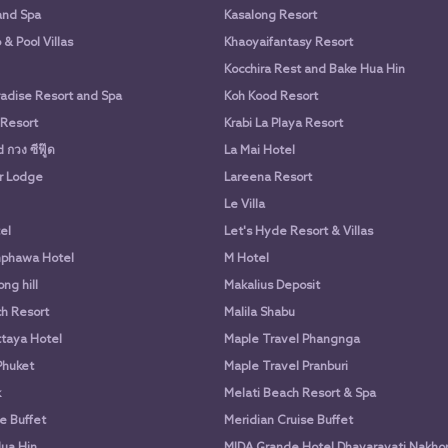
and Spa
Kasalong Resort
& Pool Villas
Khaoyaifantasy Resort
Kocchira Rest and Bake Hua Hin
adise Resort and Spa
Koh Kood Resort
 Resort
Krabi La Playa Resort
กวง ซีฟู๊ด
La Mai Hotel
r Lodge
Lareena Resort
Le Villa
el
Let's Hyde Resort & Villas
phawa Hotel
M Hotel
ng hill
Makalius Deposit
h Resort
Malila Shabu
taya Hotel
Maple Travel Phangnga
Phuket
Maple Travel Pranburi
k
Melati Beach Resort & Spa
e Buffet
Meridian Cruise Buffet
ua Hin
MIDA Grande Hotel Dhavaravati Nakho