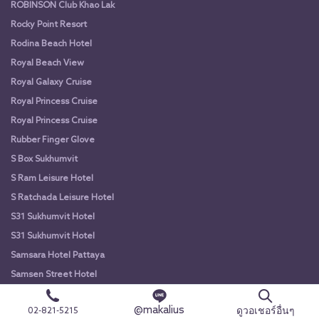
ROBINSON Club Khao Lak
Rocky Point Resort
Rodina Beach Hotel
Royal Beach View
Royal Galaxy Cruise
Royal Princess Cruise
Royal Princess Cruise
Rubber Finger Glove
S Box Sukhumvit
S Ram Leisure Hotel
S Ratchada Leisure Hotel
S31 Sukhumvit Hotel
S31 Sukhumvit Hotel
Samsara Hotel Pattaya
Samsen Street Hotel
Sanay Rooftop Bar
@makalius
ดูวอเชอร์อื่นๆ
02-821-5215
SangThong Resort