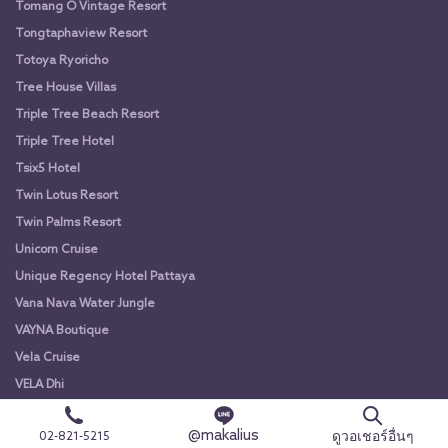
Tomang O Vintage Resort
Tongtaphaview Resort
Totoya Ryoricho
Tree House Villas
Triple Tree Beach Resort
Triple Tree Hotel
Tsix5 Hotel
Twin Lotus Resort
Twin Palms Resort
Unicorn Cruise
Unique Regency Hotel Pattaya
Vana Nava Water Jungle
VAYNA Boutique
Vela Cruise
VELA Dhi
Vela Riverview
@makalius
ดูวอเชอร์อื่นๆ
02-821-5215
Venice Krabi Villa Resort