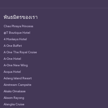
พันธมิตรของเรา
Chao Phraya Princess
@T Boutique Hotel
4 Monkeys Hotel
A One Buffet
A One The Royal Cruise
A-One Hotel
A-One New Wing
Acqua Hotel
Adang Island Resort
Airstream Campsite
Akako Omakase
Aksorn Rayong
Alangka Cruise