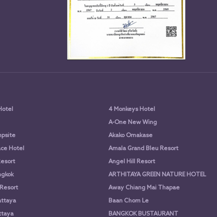
Hotel
4 Monkeys Hotel
A-One New Wing
psite
Akako Omakase
ce Hotel
Amala Grand Bleu Resort
Resort
Angel Hill Resort
ngkok
ARTHITAYA GREEN NATURE HOTEL
 Resort
Away Chiang Mai Thapae
attaya
Baan Chom Le
ttaya
BANGKOK BUSTAURANT