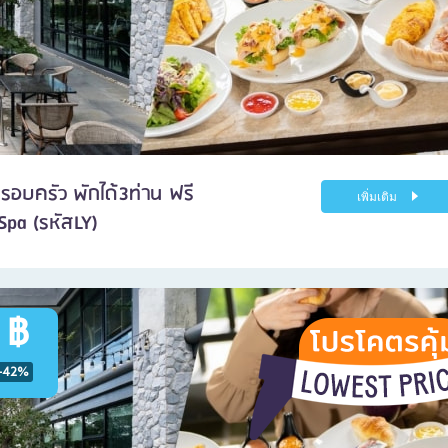
รอบครัว พักได้3ท่าน ฟรี
เพิ่มเติม
 Spa (รหัสLY)
 ฿
-42%