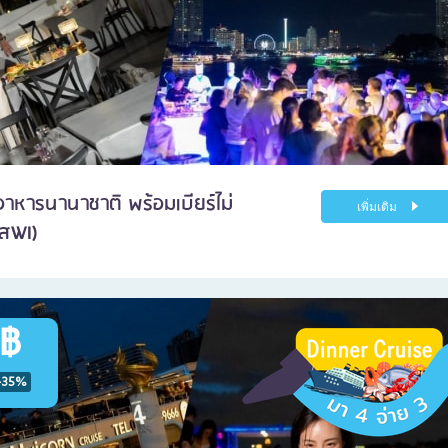
 อาหารนานาชาติ พร้อมเบียร์ไม่
เพิ่มเติม
ัสWI)
 ฿
-35%