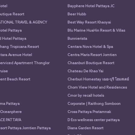
otel
Bayphere Hotel Pattaya JC
utique Resort
Beer Hubb
ATIONAL TRAVEL & AGENCY
Best Way Resort Khaoyai
otel Pattaya
Blu Marine HuaHin Resort & Villas
d Hotel Pattaya
Bunnierista
hang Tropicana Resort
Centara Nova Hotel & Spa
tara Avenue Hotel
Centra Maris Resort Jomtien
Serviced Apartment Thonglor
Chaanburi Boutique Resort
uise
Chateau De Khao Yai
nt Beach Resort
Cherburi Homestay เฌอ-บุรี โฮมสเตย์
Chom View Hotel and Residences
Cmor by recall hotels
ima Pattaya
Corporate | Raithong Somboon
a Oceanphere
Cross Pattaya Pratamnak
CE PATTAYA
D Eco wellness center pattaya
sort Pattaya Jomtien Pattaya
Diana Garden Resort