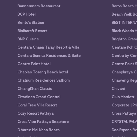
Bannernnam Restaurant
Baron Beach H
BCP Hotel
Beach Walk Bo
Bento's Station
BEST INTERN
Binlharaft Resort
Black Woods H
BNP Cuisine
Brighton Gran
Centara Chaan Talay Resort & Villa
Centara Koh C
Centara Sonrisa Residences & Suite
Centra by Cen
Centre Point Hotel
Centre Point 
Chaolao Tosang Beach hotel
Chaophraya Cr
Chatrium Residences Sathorn
Chaweng Rege
ChiangKhan Classic
Chivani
Citadines Grand Central
Club Marriott
Coral Tree Villa Resort
Corporate | Pr
Cozy Resort Pattaya
Cross Pattay
Cross Vibe Pattaya Seaphere
CRYSTAL PALA
D Varee Mai Khao Beach
Dao Espana Re