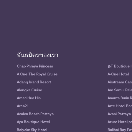
พันธมิตรของเรา
Chao Phraya Princess
@T Boutique 
A One The Royal Cruise
A-One Hotel
Adang Island Resort
Airstream Cam
Alangka Cruise
Am Samui Pala
Amari Hua Hin
Ananta Burin 
Area21
Arte Hotel Ba
Avalon Beach Pattaya
Avani Pattaya
Aya Boutique Hotel
Azure Hotel p
Baiyoke Sky Hotel
Balihai Bay Pa