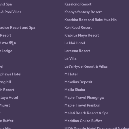
and Spa
Kasalong Resort
& Pool Villas
Khaoyaifantasy Resort
Kocchira Rest and Bake Hua Hin
adise Resort and Spa
Koh Kood Resort
 Resort
Krabi La Playa Resort
กวง ซีฟู๊ด
La Mai Hotel
r Lodge
Lareena Resort
Le Villa
el
Let's Hyde Resort & Villas
phawa Hotel
M Hotel
ng hill
Makalius Deposit
h Resort
Malila Shabu
taya Hotel
Maple Travel Phangnga
Phuket
Maple Travel Pranburi
k
Melati Beach Resort & Spa
e Buffet
Meridian Cruise Buffet
ua Hin
MIDA Grande Hotel Dhavaravati Nakho