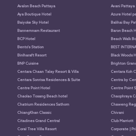
Avalon Beach Pattaya
Avani Pattaya
Aya Boutique Hotel
Azure Hotel p
Baiyoke Sky Hotel
Balihai Bay Pa
Bannernnam Restaurant
Baron Beach H
BCP Hotel
Beach Walk Bo
Bento's Station
BEST INTERN
Binlharaft Resort
Black Woods H
BNP Cuisine
Brighton Gran
Centara Chaan Talay Resort & Villa
Centara Koh C
Centara Sonrisa Residences & Suite
Centra by Cen
Centre Point Hotel
Centre Point 
Chaolao Tosang Beach hotel
Chaophraya Cr
Chatrium Residences Sathorn
Chaweng Rege
ChiangKhan Classic
Chivani
Citadines Grand Central
Club Marriott
Coral Tree Villa Resort
Corporate | Pr