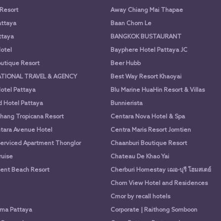
 Resort
Away Chiang Mai Thapae
attaya
Baan Chom Le
ttaya
BANGKOK BUSTAURANT
otel
Bayphere Hotel Pattaya JC
utique Resort
Beer Hubb
ATIONAL TRAVEL & AGENCY
Best Way Resort Khaoyai
otel Pattaya
Blu Marine HuaHin Resort & Villas
d Hotel Pattaya
Bunnierista
hang Tropicana Resort
Centara Nova Hotel & Spa
tara Avenue Hotel
Centra Maris Resort Jomtien
Serviced Apartment Thonglor
Chaanburi Boutique Resort
uise
Chateau De Khao Yai
nt Beach Resort
Cherburi Homestay เฌอ-บุรี โฮมสเตย์
Chom View Hotel and Residences
Cmor by recall hotels
ima Pattaya
Corporate | Raithong Somboon