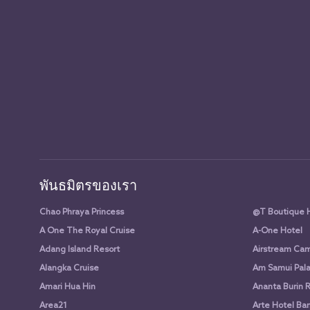
พันธมิตรของเรา
Chao Phraya Princess
@T Boutique 
A One The Royal Cruise
A-One Hotel
Adang Island Resort
Airstream Cam
Alangka Cruise
Am Samui Pala
Amari Hua Hin
Ananta Burin 
Area21
Arte Hotel Ba