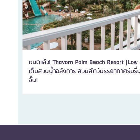
หมดแล้ว! Thavorn Palm Beach Resort |Low S
เต็มสวนน้ำอลังการ สวนสัตว์บรรยากาศร่มรื่น 
อั้น!