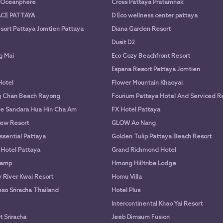
a Oceanphere
Cross Pattaya Pratamnak
CE PATTAYA
D Eco wellness center pattaya
sort Pattaya Jomtien Pattaya
Diana Garden Resort
Dusit D2
g Mai
Eco Cozy Beachfront Resort
Espana Resort Pattaya Jomtien
Hotel
Flower Mountain Khaoyai
g Chan Beach Rayong
Fourium Pattaya Hotel And Serviced 
e Sandara Hua Hin Cha Am
FX Hotel Pattaya
ew Resort
GLOW Ao Nang
ssential Pattaya
Golden Tulip Pattaya Beach Resort
 Hotel Pattaya
Grand Richmond Hotel
Camp
Hmong Hilltribe Lodge
River Kwai Resort
Homu Villa
so Sriracha Thailand
Hotel Plus
Intercontinental Khao Yai Resort
 Sriracha
Jeeb Dimsum Fusion