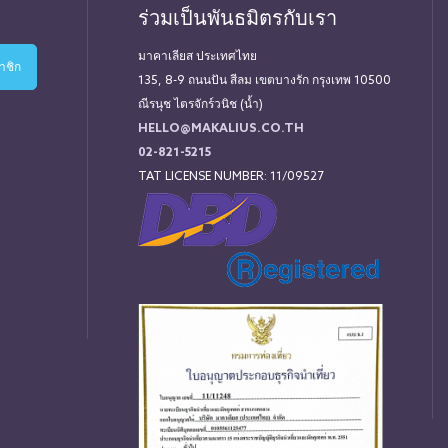
ร่วมเป็นพันธมิตรกับเรา
มาคาเลียส ประเทศไทย
135, 8-9 ถนนปัน สีลม เขตบางรัก กรุงเทพ 10500
ณีรนุช ไตรจักร์วนิช (น้ำ)
HELLO@MAKALIUS.CO.TH
02-821-5215
TAT LICENSE NUMBER: 11/09527
่