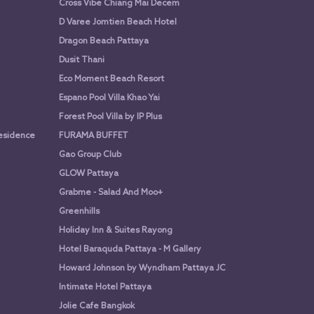
Cross Vibe Chiang Mai Decem
D Varee Jomtien Beach Hotel
Dragon Beach Pattaya
Dusit Thani
Eco Moment Beach Resort
Espano Pool Villa Khao Yai
Forest Pool Villa by IP Plus
Residence
FURAMA BUFFET
Gao Group Club
GLOW Pattaya
Grabme - Salad And Moo+
Greenhills
Holiday Inn & Suites Rayong
Hotel Baraquda Pattaya - M Gallery
Howard Johnson by Wyndham Pattaya JC
Intimate Hotel Pattaya
Jolie Cafe Bangkok