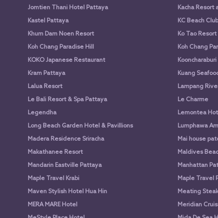
Jomtien Thani Hotel Pattaya
Kacha Resort 
Kastel Pattaya
KC Beach Club 
Khum Dam Noen Resort
Ko Tao Resort
Koh Chang Paradise Hill
Koh Chang Par
KOKO Japanese Restaurant
Kooncharaburi
Kram Pattaya
Kuang Seafood 
Lalua Resort
Lampang Rive
Le Bali Resort & Spa Pattaya
Le Charme
Legendha
Lemontea Hot
Long Beach Garden Hotel & Pavillions
Lumphawa Am
Madera Residence Sriracha
Mai house pato
Makathanee Resort
Maldives Beac
Mandarin Eastville Pattaya
Manhattan Pat
Maple Travel Krabi
Maple Travel 
Maven Stylish Hotel Hua Hin
Meating Stea
MERA MARE Hotel
Meridian Cruis
MeStyle Place Hotel
Mida De Sea H