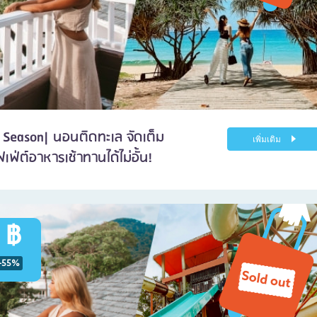
 Season| นอนติดทะเล จัดเต็ม
เพิ่มเติม
่ต์อาหารเช้าทานได้ไม่อั้น!
 ฿
-55%