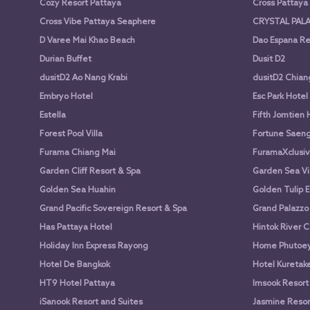
Cozy Resort Pattaya
Cross Pattay
Cross Vibe Pattaya Seaphere
CRYSTAL PALA
D Varee Mai Khao Beach
Dao Espana Re
Durian Buffet
Dusit D2
dusitD2 Ao Nang Krabi
dusitD2 Chian
Embryo Hotel
Esc Park Hotel
Estella
Fifth Jomtien 
Forest Pool Villa
Fortune Saen
Furama Chiang Mai
FuramaXclusiv
Garden Cliff Resort & Spa
Garden Sea Vi
Golden Sea Huahin
Golden Tulip E
Grand Pacific Sovereign Resort & Spa
Grand Palazzo
Has Pattaya Hotel
Hintok River 
Holiday Inn Express Rayong
Home Phutoey 
Hotel De Bangkok
Hotel Kuretake
HT9 Hotel Pattaya
Imsook Resort
iSanook Resort and Suites
Jasmine Resort