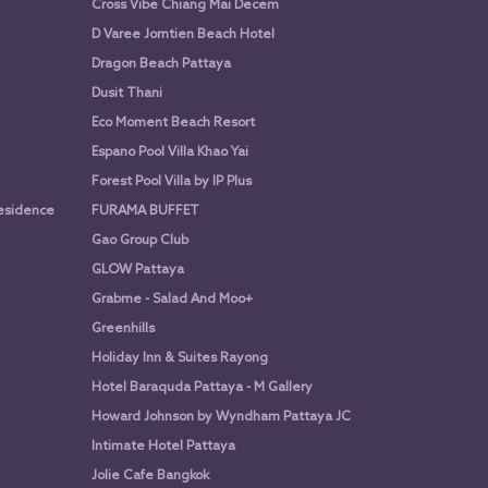
Cross Vibe Chiang Mai Decem
D Varee Jomtien Beach Hotel
Dragon Beach Pattaya
Dusit Thani
Eco Moment Beach Resort
Espano Pool Villa Khao Yai
Forest Pool Villa by IP Plus
Residence
FURAMA BUFFET
Gao Group Club
GLOW Pattaya
Grabme - Salad And Moo+
Greenhills
Holiday Inn & Suites Rayong
Hotel Baraquda Pattaya - M Gallery
Howard Johnson by Wyndham Pattaya JC
Intimate Hotel Pattaya
Jolie Cafe Bangkok