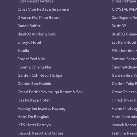
Cozy Resort Pattaya
Cross Pattay
Cross Vibe Pattaya Seaphere
CRYSTAL PALA
D Varee Mai Khao Beach
Dao Espana Re
Durian Buffet
Dusit D2
dusitD2 Ao Nang Krabi
dusitD2 Chian
Embryo Hotel
Esc Park Hotel
Estella
Fifth Jomtien 
Forest Pool Villa
Fortune Saen
Furama Chiang Mai
FuramaXclusiv
Garden Cliff Resort & Spa
Garden Sea Vi
Golden Sea Huahin
Golden Tulip E
Grand Pacific Sovereign Resort & Spa
Grand Palazzo
Has Pattaya Hotel
Hintok River 
Holiday Inn Express Rayong
Home Phutoey 
Hotel De Bangkok
Hotel Kuretake
HT9 Hotel Pattaya
Imsook Resort
iSanook Resort and Suites
Jasmine Resort