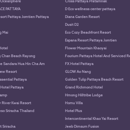
a Oceanphere
Cross Pattaya Pratamnak
CE PATTAYA
D Eco wellness center pattaya
sort Pattaya Jomtien Pattaya
Diana Garden Resort
Dusit D2
g Mai
Eco Cozy Beachfront Resort
Espana Resort Pattaya Jomtien
Hotel
Flower Mountain Khaoyai
g Chan Beach Rayong
Fourium Pattaya Hotel And Serviced 
e Sandara Hua Hin Cha Am
FX Hotel Pattaya
ew Resort
GLOW Ao Nang
ssential Pattaya
Golden Tulip Pattaya Beach Resort
 Hotel Pattaya
Grand Richmond Hotel
Camp
Hmong Hilltribe Lodge
River Kwai Resort
Homu Villa
so Sriracha Thailand
Hotel Plus
Intercontinental Khao Yai Resort
 Sriracha
Jeeb Dimsum Fusion