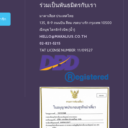
ร่วมเป็นพันธมิตรกับเรา
มาคาเลียส ประเทศไทย
135, 8-9 ถนนปัน สีลม เขตบางรัก กรุงเทพ 10500
ณีรนุช ไตรจักร์วนิช (น้ำ)
HELLO@MAKALIUS.CO.TH
02-821-5215
TAT LICENSE NUMBER: 11/09527
่