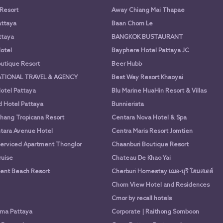
 Resort
Away Chiang Mai Thapae
attaya
Baan Chom Le
ttaya
BANGKOK BUSTAURANT
otel
Bayphere Hotel Pattaya JC
utique Resort
Beer Hubb
ATIONAL TRAVEL & AGENCY
Best Way Resort Khaoyai
otel Pattaya
Blu Marine HuaHin Resort & Villas
d Hotel Pattaya
Bunnierista
hang Tropicana Resort
Centara Nova Hotel & Spa
tara Avenue Hotel
Centra Maris Resort Jomtien
Serviced Apartment Thonglor
Chaanburi Boutique Resort
uise
Chateau De Khao Yai
nt Beach Resort
Cherburi Homestay เฌอ-บุรี โฮมสเตย์
Chom View Hotel and Residences
Cmor by recall hotels
ima Pattaya
Corporate | Raithong Somboon