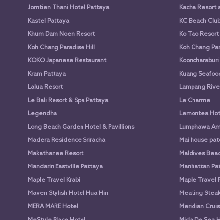
Jomtien Thani Hotel Pattaya
Kacha Resort 
Kastel Pattaya
KC Beach Club 
Khum Dam Noen Resort
Ko Tao Resort
Koh Chang Paradise Hill
Koh Chang Par
KOKO Japanese Restaurant
Kooncharaburi
Kram Pattaya
Kuang Seafood 
Lalua Resort
Lampang Rive
Le Bali Resort & Spa Pattaya
Le Charme
Legendha
Lemontea Hot
Long Beach Garden Hotel & Pavillions
Lumphawa Am
Madera Residence Sriracha
Mai house pato
Makathanee Resort
Maldives Beac
Mandarin Eastville Pattaya
Manhattan Pat
Maple Travel Krabi
Maple Travel 
Maven Stylish Hotel Hua Hin
Meating Stea
MERA MARE Hotel
Meridian Cruis
MeStyle Place Hotel
Mida De Sea H