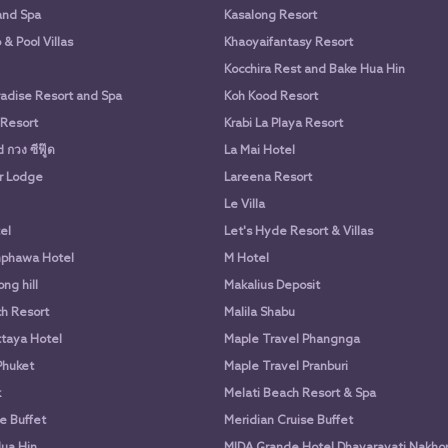
and Spa
Kasalong Resort
& Pool Villas
Khaoyaifantasy Resort
Kocchira Rest and Bake Hua Hin
adise Resort and Spa
Koh Kood Resort
 Resort
Krabi La Playa Resort
กวง ซีฟู๊ด
La Mai Hotel
r Lodge
Lareena Resort
Le Villa
el
Let's Hyde Resort & Villas
phawa Hotel
M Hotel
ng hill
Makalius Deposit
h Resort
Malila Shabu
taya Hotel
Maple Travel Phangnga
Phuket
Maple Travel Pranburi
k
Melati Beach Resort & Spa
e Buffet
Meridian Cruise Buffet
ua Hin
MIDA Grande Hotel Dhavaravati Nakho