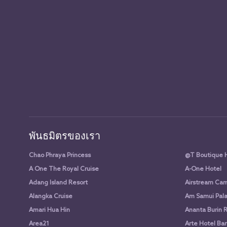
พันธมิตรของเรา
Chao Phraya Princess
@T Boutique 
A One The Royal Cruise
A-One Hotel
Adang Island Resort
Airstream Cam
Alangka Cruise
Am Samui Pala
Amari Hua Hin
Ananta Burin 
Area21
Arte Hotel Ba