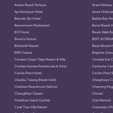
Avalon Beach Pattaya
Avani Pattaya
Aya Boutique Hotel
Azure Hotel p
Baiyoke Sky Hotel
Balihai Bay Pa
Bannernnam Restaurant
Baron Beach H
BCP Hotel
Beach Walk Bo
Bento's Station
BEST INTERN
Binlharaft Resort
Black Woods H
BNP Cuisine
Brighton Gran
Centara Chaan Talay Resort & Villa
Centara Koh C
Centara Sonrisa Residences & Suite
Centra by Cen
Centre Point Hotel
Centre Point 
Chaolao Tosang Beach hotel
Chaophraya Cr
Chatrium Residences Sathorn
Chaweng Rege
ChiangKhan Classic
Chivani
Citadines Grand Central
Club Marriott
Coral Tree Villa Resort
Corporate | Pr