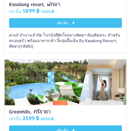
Kasalong resort, พัทยา
1899 ฿
เท่านั้น
4200 ฿
เพิ่มเติม
ด่วน!! จำนวนจำกัด โปรปังที่พักใจกลางพัทยา ห้องติดสระ สำหรับ
ครอบครัว พร้อมอาหารเช้า จิ้มจุ่มมื้อเย็น By Kasalong Resort,
พัทยา(รหัสKJ)
Greenhills, ศรีราชา
2599 ฿
เท่านั้น
3650 ฿
เพิ่มเติม