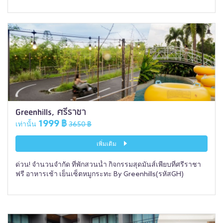
Greenhills, ศรีราชา
1999 ฿
เท่านั้น
3650 ฿
เพิ่มเติม
ด่วน! จำนวนจำกัด ที่พักสวนน้ำ กิจกรรมสุดมันส์เพียบที่ศรีราชา
ฟรี อาหารเช้า เย็นเซ็ตหมูกระทะ By Greenhills(รหัสGH)