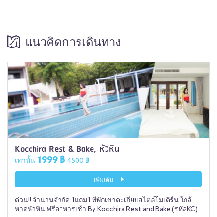
แนวคิดการเดินทาง
Kocchira Rest & Bake, หัวหิน
1999 ฿
เท่านั้น
4500 ฿
เพิ่มเติม
ด่วน!! จำนวนจำกัด 1แถม1 ที่พักเขาตะเกียบสไตล์โมเดิร์น ใกล้
หาดหัวหิน ฟรีอาหารเช้า By Kocchira Rest and Bake (รหัสKC)