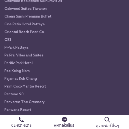
Oakwood Residence Sukhumvit 24
Oakwood Suites Tiwanon
Okami Sushi Premium Buffet
One Patio Hotel Pattaya
Oriental Beach Pearl Co.
OZ1
P-Park Pattaya
Pa Prai Villas and Suites
Pacific Park Hotel
Pae Keing Nam
Pajamas Koh Chang
Palm Coco Mantra Resort
Pantone 90
Panvaree The Greenery
Panwana Resort
Paradise Koh yao
@makalius
ดูวอเชอร์อื่นๆ
Pareehut Resort
02-821-5215