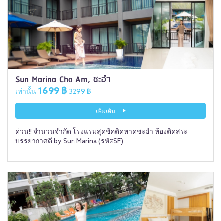
Sun Marina Cha Am, ชะอำ
1699 ฿
เท่านั้น
3299 ฿
เพิ่มเติม
ด่วน!! จำนวนจำกัด โรงแรมสุดชิคติดหาดชะอำ ห้องติดสระ
บรรยากาศดี by Sun Marina (รหัสSF)